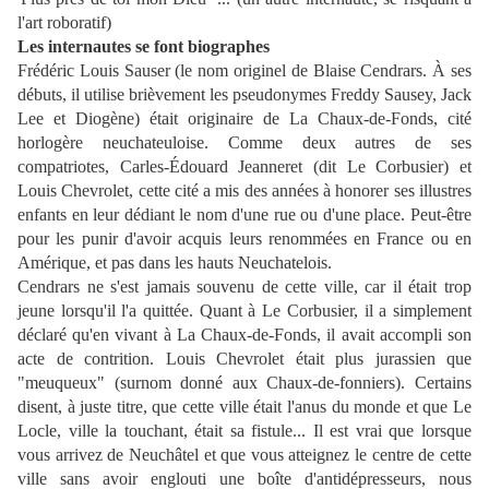
l'art roboratif)
Les internautes se font biographes
Frédéric Louis Sauser (le nom originel de Blaise Cendrars. À ses
débuts, il utilise brièvement les pseudonymes Freddy Sausey, Jack
Lee et Diogène) était originaire de La Chaux-de-Fonds, cité
horlogère neuchateuloise. Comme deux autres de ses
compatriotes, Carles-Édouard Jeanneret (dit Le Corbusier) et
Louis Chevrolet, cette cité a mis des années à honorer ses illustres
enfants en leur dédiant le nom d'une rue ou d'une place. Peut-être
pour les punir d'avoir acquis leurs renommées en France ou en
Amérique, et pas dans les hauts Neuchatelois.
Cendrars ne s'est jamais souvenu de cette ville, car il était trop
jeune lorsqu'il l'a quittée. Quant à Le Corbusier, il a simplement
déclaré qu'en vivant à La Chaux-de-Fonds, il avait accompli son
acte de contrition. Louis Chevrolet était plus jurassien que
"meuqueux" (surnom donné aux Chaux-de-fonniers). Certains
disent, à juste titre, que cette ville était l'anus du monde et que Le
Locle, ville la touchant, était sa fistule... Il est vrai que lorsque
vous arrivez de Neuchâtel et que vous atteignez le centre de cette
ville sans avoir englouti une boîte d'antidépresseurs, nous