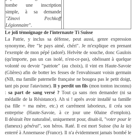
tombe une inscription
simple, à sa demande
"Zinovi Pechkoff
Légionnaire"
.
Le joli témoignage de l'internaute Ti Suisse
La Patrie, y inclus sa défense, peut aussi, genre expression
synonyme, être "le pays aimé, chéri". Je m'explique en prenant
l'exemple de mon pépé (adoré). Helvète de souche, donc Gaulois
(qu'importe, pas un cas isolé, n'est-ce-pas), obéissant à quelque
volonté ou devoir "patriote" (au choix), il vint en Haute-Savoie
(Glières) afin de botter les fesses de l'envahissant voisin germain
(NB, ma famille paternelle française ne bougea pas le petit doigt,
tant pis pour l'atavisme).
Il y perdit un fils
(mon tonton inconnu)
:
sa part de sang versé ?
Tout ça sans rien demander (ni sa
médaille de la Résistance). Ah si ! après avoir installé sa famille
(sa fille = ma mère, etc.) et carrément laborieux, il créa son
entreprise (Haute-Savoie, à ce jour une 60aine d'emplois).
Il désirait être naturalisé, uniquement pour, disait-il,
"voter pour le
(fameux)
général"
, son héros. Raté. Il est mort Suisse (
ha la la
)
enterré à Annemasse (France). Il n'a évidemment jamais bombé le