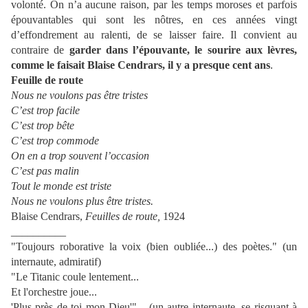
volonté. On n’a aucune raison, par les temps moroses et parfois
épouvantables qui sont les nôtres, en ces années vingt
d’effondrement au ralenti, de se laisser faire. Il convient au
contraire de
garder dans l’épouvante, le sourire aux lèvres,
comme le faisait Blaise Cendrars, il y a presque cent ans
.
Feuille de route
Nous ne voulons pas être tristes
C’est trop facile
C’est trop bête
C’est trop commode
On en a trop souvent l’occasion
C’est pas malin
Tout le monde est triste
Nous ne voulons plus être tristes.
Blaise Cendrars,
Feuilles de route,
1924
__________
"Toujours roborative la voix (bien oubliée...) des poètes." (un
internaute, admiratif)
"Le Titanic coule lentement...
Et l'orchestre joue...
'Plus près de toi mon Dieu'"... (un autre internaute, se risquant à