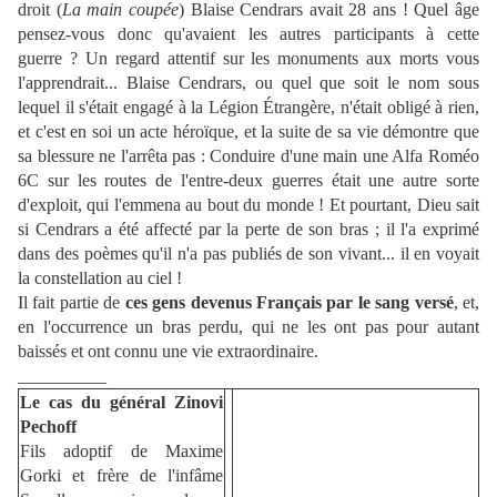
droit (
La main coupée
) Blaise Cendrars avait 28 ans ! Quel âge
pensez-vous donc qu'avaient les autres participants à cette
guerre ? Un regard attentif sur les monuments aux morts vous
l'apprendrait... Blaise Cendrars, ou quel que soit le nom sous
lequel il s'était engagé à la Légion Étrangère, n'était obligé à rien,
et c'est en soi un acte héroïque, et la suite de sa vie démontre que
sa blessure ne l'arrêta pas : Conduire d'une main une Alfa Roméo
6C sur les routes de l'entre-deux guerres était une autre sorte
d'exploit, qui l'emmena au bout du monde ! Et pourtant, Dieu sait
si Cendrars a été affecté par la perte de son bras ; il l'a exprimé
dans des poèmes qu'il n'a pas publiés de son vivant... il en voyait
la constellation au ciel !
Il fait partie de
ces gens devenus Français par le sang versé
, et,
en l'occurrence un bras perdu, qui ne les ont pas pour autant
baissés et ont connu une vie extraordinaire.
__________
Le cas du général Zinovi
Pechoff
Fils adoptif de Maxime
Gorki et frère de l'infâme