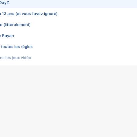
 DayZ
 a 13 ans (et vous l'avez ignoré)
e (littéralement)
im Rayan
 toutes les règles
s les jeux vidéo
us choquant de Rockstar ? - Le scandale BULLY
e plus moche de Steam
du RÊVE tourne au CAUCHEMAR
pendant 8 heures
it… à tort
umiliés par un jeu vidéo
ire - Final Fantasy 8