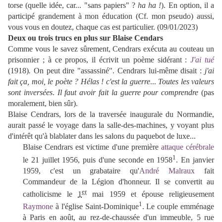
torse (quelle idée, car... "sans papiers" ?
ha ha !
). En option, il a
participé grandement à mon éducation (Cf. mon pseudo) aussi,
vous vous en doutez, chaque cas est particulier. (09/01/2023)
Deux ou trois trucs en plus sur Blaise Cendars
Comme vous le savez sûrement, Cendrars exécuta au couteau un
prisonnier ; à ce propos, il écrivit un poème sidérant :
J'ai tué
(1918)
.
On peut dire "assassiné". Cendrars lui-même disait :
j'ai
fait ça, moi, le poète ? Hélas ! c'est la guerre
...
Toutes les valeurs
sont inversées
.
Il faut avoir fait la guerre pour comprendre
(pas
moralement, bien sûr).
Blaise Cendrars, lors de la traversée inaugurale du Normandie,
aurait passé le voyage dans la salle-des-machines, y voyant plus
d'intérêt qu'à blablater dans les salons du paquebot de luxe...
Blaise Cendrars est victime d'une première
attaque cérébrale
1
le 21 juillet 1956, puis d'une seconde en 1958
. En janvier
1959, c'est un grabataire qu'
André Malraux
fait
Commandeur de la Légion d'honneur. Il se convertit au
er
catholicisme le
1
mai 1959 et épouse religieusement
1
Raymone
à l'église Saint-Dominique
. Le couple emménage
à Paris en août, au rez-de-chaussée d'un immeuble, 5 rue