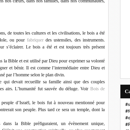
ans nos cœurs, dans nos familles, dans nos communautés,
s, de toutes les cultures et les civilisations, le bois a été
idole, ou pour
fabriquer
des ustensiles, des instruments.
ur s’éclairer. Le bois a été et est toujours très présent
s la Bible et est utilisé par Dieu pour exprimer sa volonté
ner et bénir. Il est comme l’intermédiaire entre Dieu et
açonné par l’homme selon le plan divin.
 qui devait recueillir sa famille ainsi que des couples
les airs. L’humanité fut sauvée du déluge. Voir
Bois de
u peuple d’Israël, le bois fut à nouveau mentionné pour
#s
ntrerait son peuple. Plus tard ce sera un temple, dont la
#f
#o
s dans la Bible préfiguraient, un évènement unique,
#P