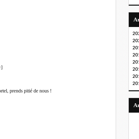
20
20
20
20
20
e
]
20
20
20
tel, prends pitié de nous !