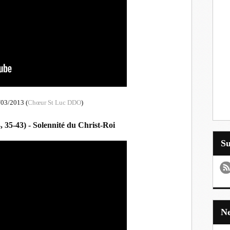
/03/2013 (
Chœur St Luc DDO
)
3, 35-43) - Solennité du Christ-Roi
S