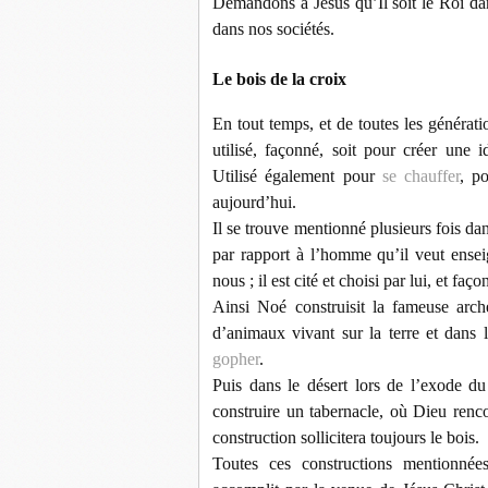
Demandons à Jésus qu’Il soit le Roi d
dans nos sociétés.
Le bois de la croix
En tout temps, et de toutes les génération
utilisé, façonné, soit pour créer une 
Utilisé également pour
se chauffer
, po
aujourd’hui.
Il se trouve mentionné plusieurs fois dan
par rapport à l’homme qu’il veut enseig
nous ; il est cité et choisi par lui, et f
Ainsi Noé construisit la fameuse arche
d’animaux vivant sur la terre et dans 
gopher
.
Puis dans le désert lors de l’exode d
construire un tabernacle, où Dieu renco
construction sollicitera toujours le bois.
Toutes ces constructions mentionnée