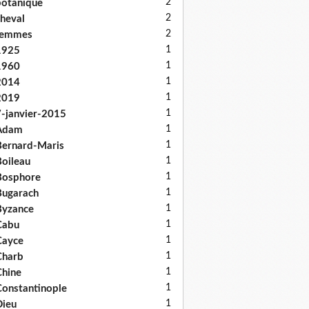
2
otanique
2
heval
2
femmes
1
1925
1
1960
1
2014
1
2019
1
-janvier-2015
1
Adam
1
ernard-Maris
1
oileau
1
Bosphore
1
ugarach
1
Byzance
1
Cabu
1
Cayce
1
Charb
1
hine
1
onstantinople
1
ieu