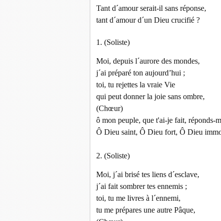
Tant d´amour serait-il sans réponse,
tant d´amour d´un Dieu crucifié ?
1. (Soliste)
Moi, depuis l´aurore des mondes,
j´ai préparé ton aujourd’hui ;
toi, tu rejettes la vraie Vie
qui peut donner la joie sans ombre,
(Chœur)
ô mon peuple, que t'ai-je fait, réponds-m
Ô Dieu saint, Ô Dieu fort, Ô Dieu immor
2. (Soliste)
Moi, j´ai brisé tes liens d´esclave,
j´ai fait sombrer tes ennemis ;
toi, tu me livres à l´ennemi,
tu me prépares une autre Pâque,