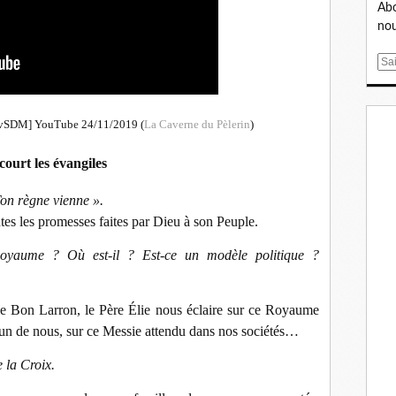
Abo
nou
E
m
a
i
vSDM] YouTube 24/11/2019 (
La Caverne du Pèlerin
)
l
urt les évangiles
on règne vienne ».
toutes les promesses faites par Dieu à son Peuple.
Royaume ? Où est-il ? Est-ce un modèle politique ?
 le Bon Larron, le Père Élie nous éclaire sur ce Royaume
cun de nous, sur ce Messie attendu dans nos sociétés…
e la Croix.