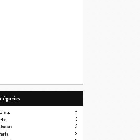
Catégories
5
aints
3
ête
3
iseau
2
aris