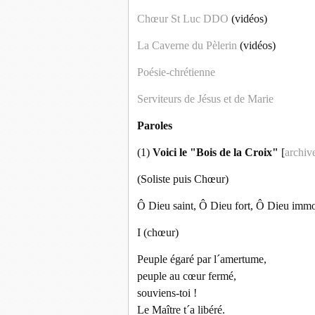
Chœur St Luc DDO
(vidéos)
La Caverne du Pèlerin
(vidéos)
Poésie-chrétienne
Serviteurs de Jésus et de Marie
Paroles
(1)
Voici le "Bois de la Croix"
[
archiv
(Soliste puis Chœur)
Ô Dieu saint, Ô Dieu fort, Ô Dieu immor
I (chœur)
Peuple égaré par l´amertume,
peuple au cœur fermé,
souviens-toi !
Le Maître t´a libéré.