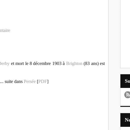
ntaire
Derby
et mort le 8 décembre 1903 à
Brighton
(83 ans) est
S
.. suite dans
Persée
[
PDF
]