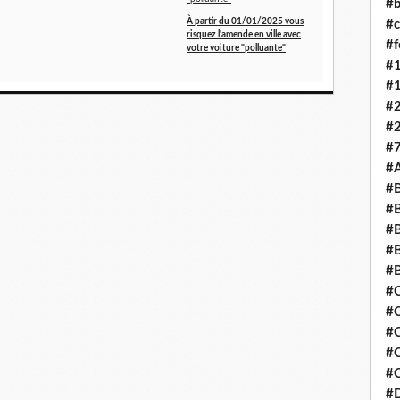
#b
À partir du 01/01/2025 vous
#c
risquez l'amende en ville avec
#
votre voiture "polluante"
#
#
#
#
#7
#
#B
#B
#
#B
#
#
#
#
#C
#C
#D