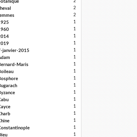
2
otanique
2
heval
2
femmes
1
1925
1
1960
1
2014
1
2019
1
-janvier-2015
1
Adam
1
ernard-Maris
1
oileau
1
Bosphore
1
ugarach
1
Byzance
1
Cabu
1
Cayce
1
Charb
1
hine
1
onstantinople
1
ieu