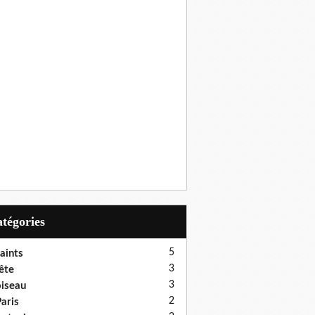
Catégories
5
aints
3
ête
3
iseau
2
aris