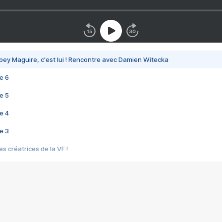
bey Maguire, c'est lui ! Rencontre avec Damien Witecka
e 6
e 5
e 4
e 3
s créatrices de la VF !
e 2
e 1
e Mektoub My Love arrive enfin ! Rencontre avec Shaïn Boumedine et Sal
i : après Toni en famille