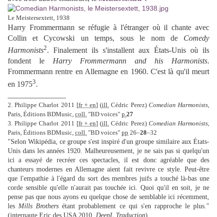
Le Meistersextett, 1938
Harry Frommermann se réfugie à l'étranger où il chante avec
Collin et Cycowski un temps, sous le nom de
Comedy
2
Harmonists
. Finalement ils s'installent aux États-Unis où ils
fondent le
Harry Frommermann and his Harmonists
.
Frommermann rentre en Allemagne en 1960. C'est là qu'il meurt
3
en 1975
.
_______________
2.
Philippe Charlot 2011 [
fr + en
] (
ill.
Cédric Perez)
Comedian Harmonists
,
Paris, Éditions BDMusic,
coll.
"BD voices"
p.
27
3.
Philippe Charlot 2011
[
fr + en
]
(
ill.
Cédric Perez)
Comedian Harmonists
,
Paris, Éditions BDMusic,
coll.
"BD voices"
pp
26–
28
–32
"Selon Wikipédia, ce groupe s'est inspiré d'un groupe similaire aux États-
Unis dans les années 1920. Malheureusement, je ne sais pas si quelqu'un
ici a essayé de recréer ces spectacles, il est donc agréable que des
chanteurs modernes en Allemagne aient fait revivre ce style. Peut-être
que l'empathie à l'égard du sort des membres juifs a touché là-bas une
corde sensible qu'elle n'aurait pas touchée ici. Quoi qu'il en soit, je ne
pense pas que nous ayons eu quelque chose de semblable ici récemment,
les
Mills Brothers
étant probablement ce qui s'en rapproche le plus."
(internaute Eric des USA 2010,
DeepL Traduction
)