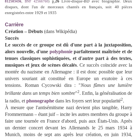
p.
26
Livre-disque-BD avec biographie. Deux
812503436
,
BNF
42566760
)
disques, dont l'un de morceaux chantés en français, soit 40 pièces
enregistrées entre 1929 et 1935
Carrière
Création – Débuts
(dans Wikipédia)
Succès
Le succès de ce groupe est dû d'une part à la juxtaposition,
alors nouvelle, d'une
polyphonie
parfaitement maîtrisée et de
tenues classiques sophistiquées, et d'autre part à des textes,
musiques et jeux de scènes décalés
. Ce succès coïncide avec la
montée du nazisme en Allemagne : il est donc possible que leur
univers souriant ait constitué en Europe un exutoire à ces
tensions. Roman Cycowski dira :
"
Nous fûmes une lumière
2
brillante dans un temps bien sombre
"
. Enfin, la généralisation de
2
la radio, et
phonographe
dans les foyers sert leur popularité
.
À mesure que l'antisémitisme nazi devient plus tangible, Harry
Frommermann – étant juif – incite les autres membres du groupe à
faire une tournée en France d'abord, puis aux États-Unis. Après
un dernier concert devant les Allemands le 25 mars 1934 à
Munich, moins de sept ans après leur création, en juin 1934,