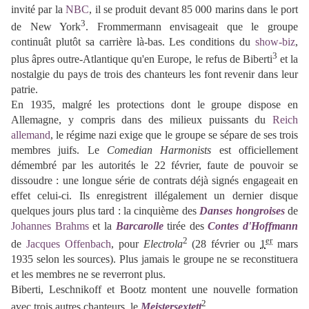
invité par la
NBC
, il se produit devant 85 000 marins dans le port
3
de New York
. Frommermann envisageait que le groupe
continuât plutôt sa carrière là-bas. Les conditions du
show-biz
,
3
plus âpres outre-Atlantique qu'en Europe, le refus de Biberti
et la
nostalgie du pays de trois des chanteurs les font revenir dans leur
patrie.
En 1935, malgré les protections dont le groupe dispose en
Allemagne, y compris dans des milieux puissants du
Reich
allemand
, le régime nazi exige que le groupe se sépare de ses trois
membres juifs. Le
Comedian Harmonists
est officiellement
démembré par les autorités le 22 février, faute de pouvoir se
dissoudre : une longue série de contrats déjà signés engageait en
effet celui-ci. Ils enregistrent illégalement un dernier disque
quelques jours plus tard : la cinquième des
Danses hongroises
de
Johannes Brahms
et la
Barcarolle
tirée des
Contes d'Hoffmann
2
er
de
Jacques Offenbach
, pour
Electrola
(
28 février ou
1
mars
1935 selon les sources
). Plus jamais le groupe ne se reconstituera
et les membres ne se reverront plus.
Biberti, Leschnikoff et Bootz montent une nouvelle formation
2
avec trois autres chanteurs, le
Meistersextett
.