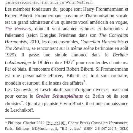
partie de second ténor était tenue par Walter Nußbaum.
Les membres fondateurs du groupe sont Harry Frommermann et
Robert Biberti. Frommermann passionné d'harmonisation vocale
est un grand admirateur d'un quintette vocal américain en vogue,
The Revelers
, dont il veut adapter rythmes et harmonies à
l'allemand (
selon Douglas Friedman dans son
The Comedian
Harmonists
, 2010, les deux ensembles,
Comedian Harmonists
et
The Revelers
, se rencontrent sur la même scène berlinoise en août
1929).
Il passe une simple annonce dans le
Berliner
*
Lokalanzeiger
le 18 décembre 1927
pour recruter des chanteurs.
Par ce biais, il rencontre d'abord Robert Biberti. Si Frommermann
est une personnalité effacée, Biberti est tout son contraire,
*
mondain et surtout, il a le sens des affaires
.
Les Cycowski et Leschnikoff sont d'origine diverses, mais ont
pour centre le
Großes Schauspielhaus
de Berlin où ils sont
*
choristes
. Quant au pianiste Erwin Bootz, il est une connaissance
de Leschnikoff.
_______________
*
Philippe Charlot
2011
[
fr + en
]
(
ill.
Cédric Perez)
Comedian Harmonists
,
Paris, Éditions BDMusic,
coll.
"BD voices"
(ISBN
2-84907-209-5
, OCLC