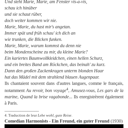
Und steht Marie, Marie, am Fenster vis-a-vis,
schau ich hinüber
und sie schaut rüber,
doch weiter kommen wir nie.
Marie, Marie, du hast mir's angetan.
Immer spät und früh schau' ich dich an
wie trunken, die Blicken funken.
Marie, Marie, warum kommst du denn nie
beim Mondenscheine zu mir, du kleine Marie?
Ein kariertes Baumwollkleidchen, einen hellen Schurz,
und ein breites Band am Röckchen, das beinah' zu kurz.
Dann den großen Zackenkragen unterm blonden Haar
hat das Mädel mit dem strahlend blauen Augenpaar.
Ils chantaient souvent dans d'autres langues, comme le français,
4
notamment
Au revoir, bon voyage
,
Amusez-vous
,
Les gars de la
marine
,
Quand la brise vagabonde
... Ils enregistrèrent également
à Paris.
_______________
4.
Traduction de leur
Lebe wohl, gute Reise
.
Comedian Harmonists - Ein Freund, ein guter Freund
(1930)