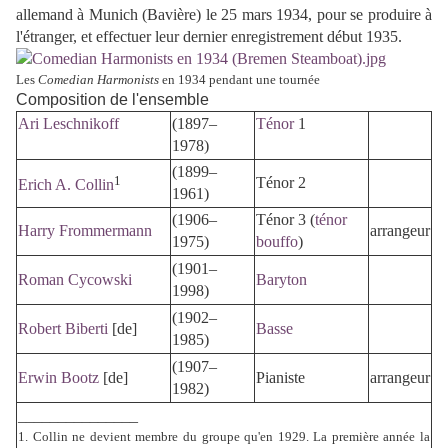
allemand à Munich (Bavière) le 25 mars 1934, pour se produire à
l'étranger, et effectuer leur dernier enregistrement début 1935.
Les
Comedian Harmonists
en 1934 pendant une tournée
Composition de l'ensemble
Ari Leschnikoff
(1897–
Ténor
1
1978)
(1899–
1
Ténor 2
Erich A. Collin
1961)
(1906–
Ténor 3 (
ténor
Harry Frommermann
arrangeur
1975)
bouffo
)
(1901–
Roman Cycowski
Baryton
1998)
(1902–
Robert Biberti
[de]
Basse
1985)
(1907–
Erwin Bootz
[de]
Pianiste
arrangeur
1982)
_______________
1.
Collin ne devient membre du groupe qu'en 1929. La première année la