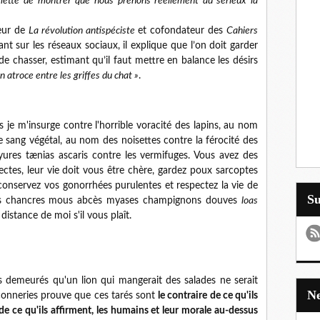
rmette de montrer que nous prenons réellement au sérieux la
teur de
La révolution antispéciste
et cofondateur des
Cahiers
nt sur les réseaux sociaux, il explique que l’on doit garder
de chasser, estimant qu’il faut mettre en balance les désirs
in atroce entre les griffes du chat »
.
 je m'insurge contre l'horrible voracité des lapins, au nom
e sang végétal, au nom des noisettes contre la férocité des
yures tænias ascaris contre les vermifuges. Vous avez des
ctes, leur vie doit vous être chère, gardez poux sarcoptes
 conservez vos gonorrhées purulentes et respectez la vie de
S
vos chancres mous abcès myases champignons douves
loas
istance de moi s'il vous plaît.
ces demeurés qu'un lion qui mangerait des salades ne serait
s conneries prouve que ces tarés sont
le contraire de ce qu'ils
 de ce qu'ils affirment, les humains et leur morale au-dessus