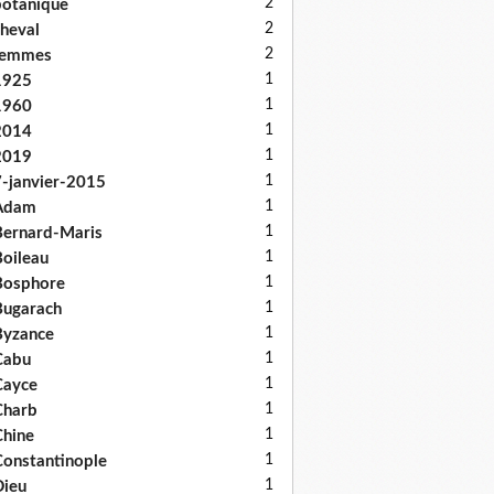
2
otanique
2
heval
2
femmes
1
1925
1
1960
1
2014
1
2019
1
-janvier-2015
1
Adam
1
ernard-Maris
1
oileau
1
Bosphore
1
ugarach
1
Byzance
1
Cabu
1
Cayce
1
Charb
1
hine
1
onstantinople
1
ieu