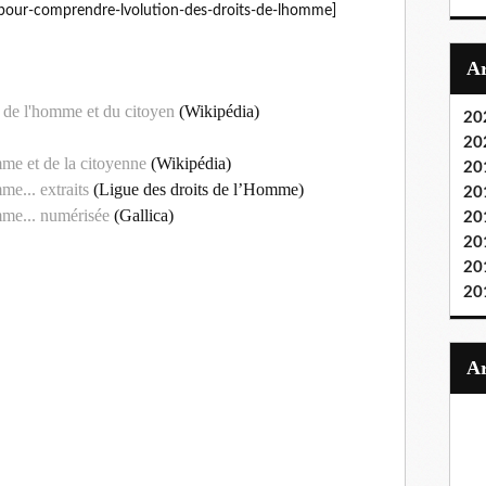
vre-pour-comprendre-lvolution-des-droits-de-lhomme]
s de l'homme et du citoyen
(Wikipédia)
20
20
mme et de la citoyenne
(Wikipédia)
20
me... extraits
(Ligue des droits de l’Homme)
20
mme... numérisée
(Gallica)
20
20
20
20