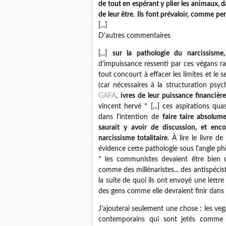
de tout en espérant y plier les animaux, da
de leur être
.
Ils font prévaloir, comme pe
[...]
D'autres commentaires
[...]
sur la pathologie du narcissisme,
d'impuissance ressenti par ces végans r
tout concourt à effacer les limites et le 
(car nécessaires à la structuration psy
GAFA
,
ivres de leur puissance financièr
vincent hervé * [...] ces aspirations q
dans l'intention de
faire taire absolum
saurait y avoir de discussion, et en
narcissisme totalitaire
. À lire le livre de
* les communistes devaient être bien co
comme des millénaristes... des antispécis
la suite de quoi ils ont envoyé une lettre
des gens comme elle devraient finir dans u
J'ajouterai seulement une chose : les ve
contemporains qui sont jetés comme 