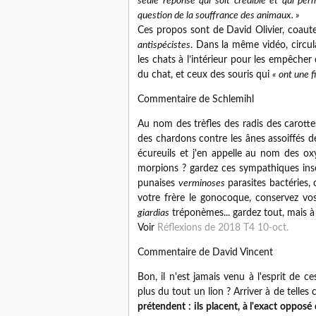
seule réponse qui soit crédible et qui pe
question de la souffrance des animaux. »
Ces propos sont de David Olivier, coau
antispécistes
. Dans la même vidéo, circula
les chats à l’intérieur pour les empêcher 
du chat, et ceux des souris qui
« ont une f
Commentaire de Schlemihl
Au nom des trèfles des radis des carottes
des chardons contre les ânes assoiffés d
écureuils et j'en appelle au nom des ox
morpions ? gardez ces sympathiques inse
punaises
verminoses
parasites bactéries,
votre frère le gonocoque, conservez 
giardias
tréponèmes... gardez tout, mais à d
Voir
Réflexions de 2018 T4 10-oct.
Commentaire de David Vincent
Bon, il n'est jamais venu à l'esprit de 
plus du tout un lion ? Arriver à de telle
prétendent : ils placent, à l'exact opposé