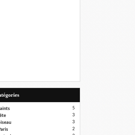
Catégories
5
aints
3
ête
3
iseau
2
aris