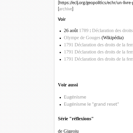
[https://eclj.org/geopolitics/echr/un-li
[
archive
]
Voir
26 août
1789
:
Déclaration des droit
Olympe de Gouges
(Wikipédia)
1791 Déclaration des droits de la fe
1791 Déclaration des droits de la fem
1791 Déclaration des droits de la fe
Voir aussi
Eugénisme
Eugénisme le "grand reset"
Série "réflexions"
de Gigeoju