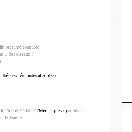
!
ulin présumé coupable
nté… des oiseaux !
e
 théories féministes absurdes)
e l’identité ‘fluide’
(Médias-presse)
archive
e de Jeanne