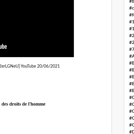
#b
#c
#
#
#
#
#
#7
#
#B
62erLGNeU] YouTube 20/06/2021
#B
#
#B
#
#
 des droits de l'homme
#
#
#C
#C
#D