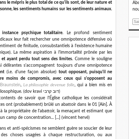
ns le mépris le plus total de ce qu'ils sont, de leur nature et
Abo
rsonne, les sentiments humains sur les sentiments animaux
.
nou
E
m
 instance psychique totalitaire
. Le profond sentiment
a
adicaux leur fait rechercher une omnipotence défensive où
i
sentiment de finitude, consubstantiels à l'existence humaine
l
chique). La même aspiration à l'immortalité prônée par les
e et ayant perdu tout sens des limites
. Comme le souligne
uasi délirantes s'accompagnent toujours d'une omnipotence
ent
(i.e. d'une façon absolue)
tout opposant, puisqu'il ne
core moins de compromis, avec ceux qui s'opposent au
Braunstein
,
La philosophie devenue folle
, qui a bien mis en
évidence cette pathologie sous l'angle philosophique. (dov kravi דוב קרבי)
ntents de savoir que l'Église catholique les considérait
tes ont (probablement) brûlé un abattoir dans le 01 [Ain]. À
 à la propriétaire de l'abattoir, la menaçant et estimant que
n camp de concentration... [...] (vincent hervé)
gans et anti-spécismes ne semblent guère se soucier de leur
des choses usagées à chaque restructuration, ou aux