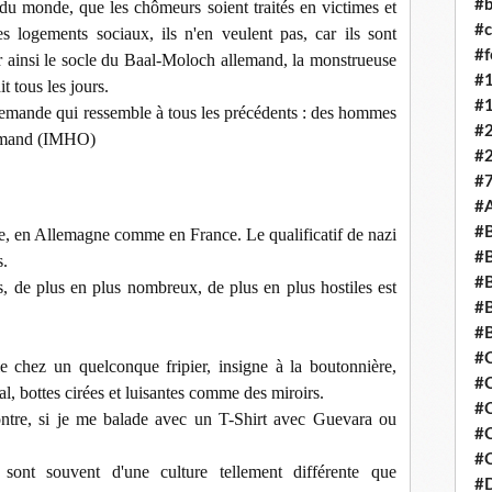
#b
e du monde, que les chômeurs soient traités en victimes et
#c
s logements sociaux, ils n'en veulent pas, car ils sont
#
per ainsi le socle du Baal-Moloch allemand, la monstrueuse
#
t tous les jours.
#
llemande qui ressemble à tous les précédents : des hommes
#
llemand (IMHO)
#
#7
#
#B
e, en Allemagne comme en France. Le qualificatif de nazi
#B
s.
#
ts, de plus en plus nombreux, de plus en plus hostiles est
#B
#
#
e chez un quelconque fripier, insigne à la boutonnière,
#
al, bottes cirées et luisantes comme des miroirs.
#
contre, si je me balade avec un T-Shirt avec Guevara ou
#C
#C
ont souvent d'une culture tellement différente que
#D