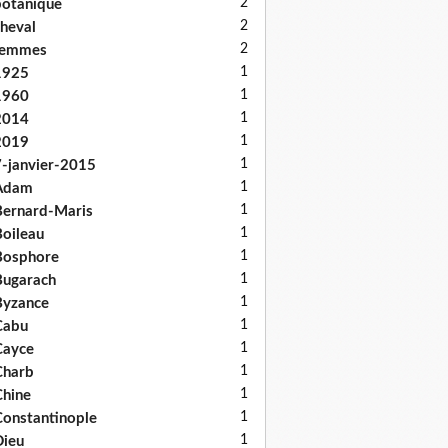
2
otanique
2
heval
2
femmes
1
1925
1
1960
1
2014
1
2019
1
-janvier-2015
1
Adam
1
ernard-Maris
1
oileau
1
Bosphore
1
ugarach
1
Byzance
1
Cabu
1
Cayce
1
Charb
1
hine
1
onstantinople
1
ieu