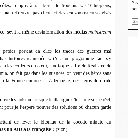
Abo
ôtes, remplis à ras bord de Soudanais, d’Éthiopiens,
nou
 une main d'œuvre pas chère et des consommateurs avisés
E
m
ce, sévit la même désinformation des médias
mainstream
a
i
l
s patries portent en elles les traces des guerres mal
fs d'histoires manichéens. (Y a un programme faut s'y
e a les couleurs du cœur, tandis que la Loi/le Réalisme de
min, on fait pas dans les nuances, on veut des héros sans
e à la France comme à l'Allemagne, des héros de droite
ouvelles puisque lorsque le dialogue s’instaure sur le réel,
ent pour je l’espère trouver des solutions où chacun garde
ttent de lever le bitoniau de la cocotte minute du
as un AfD à la française ?
(zion)