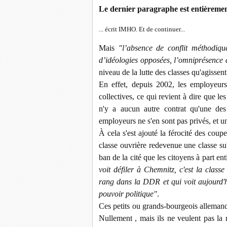
Le dernier paragraphe est entièremen
... écrit IMHO. Et de continuer...
Mais
"l’absence de conflit méthodique
d’idéologies opposées, l’omniprésence 
niveau de la lutte des classes qu'agissent 
En effet, depuis 2002, les employeur
collectives, ce qui revient à dire que le
n'y a aucun autre contrat qu'une des 
employeurs ne s'en sont pas privés, et un
À cela s'est ajouté la férocité des coupes
classe ouvrière redevenue une classe su
ban de la cité que les citoyens à part ent
voit défiler à Chemnitz, c'est la class
rang dans la DDR et qui voit aujourd'hu
pouvoir politique"
.
Ces petits ou grands-bourgeois allemand
Nullement , mais ils ne veulent pas la 