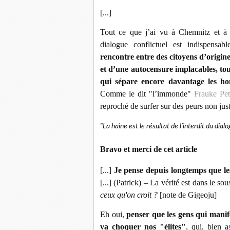
[...]
Tout ce que j’ai vu à Chemnitz et à 
dialogue conflictuel est indispensab
rencontre entre des citoyens d’origin
et d’une autocensure implacables, tou
qui sépare encore davantage les ho
Comme le dit "l’immonde"
Frauke Pet
reproché de surfer sur des peurs non justi
"La haine est le résultat de l’interdit du dial
Bravo et merci de cet article
[...]
Je pense depuis longtemps que les
[...] (Patrick) – La vérité est dans le sou
ceux qu'on croit ?
[note de Gigeoju]
Eh oui,
penser que les gens qui manife
va choquer nos "élites"
, qui, bien a