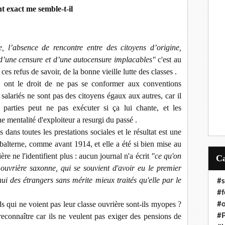
t exact me semble-t-il
, l’absence de rencontre entre des citoyens d’origine,
d’une censure et d’une autocensure implacables"
c'est au
ces refus de savoir, de la bonne vieille lutte des classes .
s ont le droit de ne pas se conformer aux conventions
s salariés ne sont pas des citoyens égaux aux autres, car il
parties peut ne pas exécuter si ça lui chante, et les
e mentalité d'exploiteur a resurgi du passé .
 dans toutes les prestations sociales et le résultat est une
balterne, comme avant 1914, et elle a été si bien mise au
ière ne l'identifient plus : aucun journal n'a écrit
"ce qu'on
e ouvrière saxonne, qui se souvient d'avoir eu le premier
i des étrangers sans mérite mieux traités qu'elle par le
#s
#f
s qui ne voient pas leur classe ouvrière sont-ils myopes ?
#o
reconnaître car ils ne veulent pas exiger des pensions de
#P