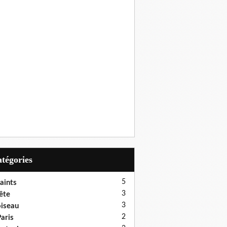
Catégories
5
aints
3
ête
3
iseau
2
aris