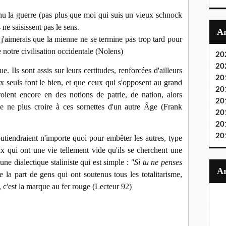
nu la guerre (pas plus que moi qui suis un vieux schnock
 ne saisissent pas le sens.
 j'aimerais que la mienne ne se termine pas trop tard pour
 notre civilisation occidentale (Nolens)
20
20
. Ils sont assis sur leurs certitudes, renforcées d'ailleurs
20
ux seuls font le bien, et que ceux qui s'opposent au grand
20
oient encore en des notions de patrie, de nation, alors
20
de ne plus croire à ces sornettes d'un autre Âge (Frank
20
20
20
soutiendraient n'importe quoi pour embêter les autres, type
eux qui ont une vie tellement vide qu'ils se cherchent une
nt une dialectique staliniste qui est simple :
"Si tu ne penses
e la part de gens qui ont soutenus tous les totalitarisme,
, c'est la marque au fer rouge (Lecteur 92)