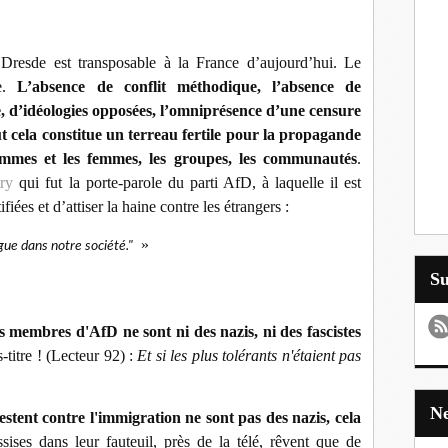
Dresde est transposable à la France d’aujourd’hui. Le
le.
L’absence de conflit méthodique, l’absence de
e, d’idéologies opposées, l’omniprésence d’une censure
t cela constitue un terreau fertile pour la propagande
mmes et les femmes, les groupes, les communautés
.
ry
qui fut la porte-parole du parti AfD, à laquelle il est
fiées et d’attiser la haine contre les étrangers :
»
ogue dans notre société."
S
 membres d'AfD ne sont ni des nazis, ni des fascistes
s-titre ! (Lecteur 92) :
Et si les plus tolérants n'étaient pas
stent contre l'immigration ne sont pas des nazis, cela
ssises dans leur fauteuil, près de la télé, rêvent que de