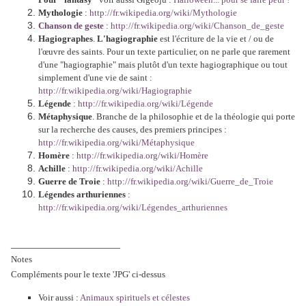
Mythologie
:
http://fr.wikipedia.org/wiki/Mythologie
Chanson de geste
:
http://fr.wikipedia.org/wiki/Chanson_de_geste
Hagiographes
.
L'hagiographie
est l'écriture de la vie et / ou de
l'œuvre des saints. Pour un texte particulier, on ne parle que rarement
d'une "hagiographie" mais plutôt d'un texte hagiographique ou tout
simplement d'une vie de saint :
http://fr.wikipedia.org/wiki/Hagiographie
Légende
:
http://fr.wikipedia.org/wiki/Légende
Métaphysique
. Branche de la philosophie et de la théologie qui porte
sur la recherche des causes, des premiers principes :
http://fr.wikipedia.org/wiki/Métaphysique
Homère
:
http://fr.wikipedia.org/wiki/Homère
Achille
:
http://fr.wikipedia.org/wiki/Achille
Guerre de Troie
:
http://fr.wikipedia.org/wiki/Guerre_de_Troie
Légendes arthuriennes
:
http://fr.wikipedia.org/wiki/Légendes_arthuriennes
____________________
Notes
Compléments pour le texte 'JPG' ci-dessus
Voir aussi :
Animaux spirituels et célestes