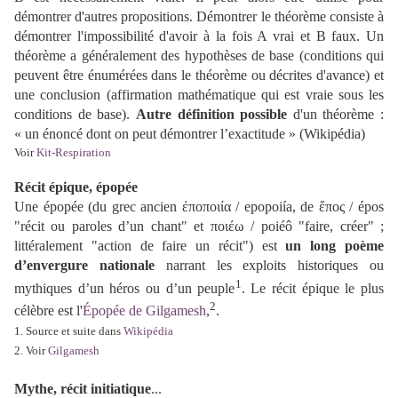
démontrer d'autres propositions. Démontrer le théorème consiste à
démontrer l'impossibilité d'avoir à la fois A vrai et B faux. Un
théorème a généralement des hypothèses de base (conditions qui
peuvent être énumérées dans le théorème ou décrites d'avance) et
une conclusion (affirmation mathématique qui est vraie sous les
conditions de base).
Autre définition possible
d'un théorème :
« un énoncé dont on peut démontrer l’exactitude » (Wikipédia)
Voir
Kit-Respiration
Récit épique, épopée
Une épopée (du grec ancien ἐποποιία / epopoiía, de ἔπος / épos
"récit ou paroles d’un chant" et ποιέω / poiéô "faire, créer" ;
littéralement "action de faire un récit") est
un long poème
d’envergure nationale
narrant les exploits historiques ou
1
mythiques d’un héros ou d’un peuple
. L
e récit épique le plus
2
célèbre est l'
Épopée de Gilgamesh
,
.
1. Source et suite dans
Wikipédia
2. Voir
Gilgamesh
Mythe, récit initiatique
...