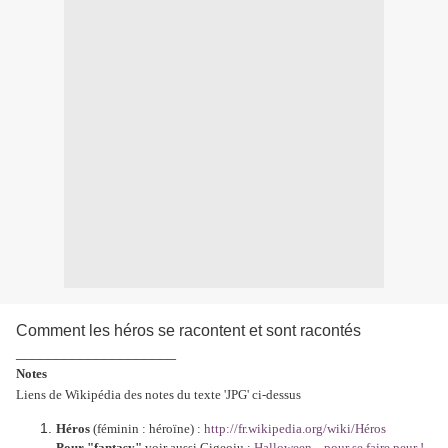
Comment les héros se racontent et sont racontés
____________________
Notes
Liens de Wikipédia des notes du texte 'JPG' ci-dessus
Héros
(féminin : héroïne) :
http://fr.wikipedia.org/wiki/Héros
Pour "fantasy"
voir aussi Gigeoju :
Halloween... pour se faire peur !