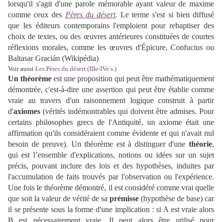
lorsqu'il s'agit d'une parole mémorable ayant valeur de maxime
comme ceux des
Pères du désert
. Le terme s'est si bien diffusé
que les éditeurs contemporains l'emploient pour rebaptiser des
choix de textes, ou des œuvres antérieures constituées de courtes
réflexions morales, comme les œuvres d'Épicure, Confucius ou
Baltasar Gracián (Wikipédia)
Voir aussi
Les Pères du désert (IIIe-IVe s.)
Un théorème
est une proposition qui peut être mathématiquement
démontrée, c'est-à-dire une assertion qui peut être établie comme
vraie au travers d'un raisonnement logique construit à partir
d'
axiomes
(vérités indémontrables qui doivent être admises. Pour
certains philosophes grecs de l'Antiquité, un axiome était une
affirmation qu'ils considéraient comme évidente et qui n'avait nul
besoin de preuve). Un théorème est à distinguer d'une
théorie
,
qui est l’ensemble d'explications, notions ou idées sur un sujet
précis, pouvant inclure des lois et des hypothèses, induites par
l'accumulation de faits trouvés par l'observation ou l'expérience.
Une fois le théorème démontré, il est considéré comme vrai quelle
que soit la valeur de vérité de sa
prémisse
(hypothèse de base) car
il se présente sous la forme d'une implication : si A est vraie alors
B est nécessairement vraie. Il peut alors être utilisé pour