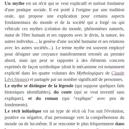
Un
mythe
est un récit qui se veut explicatif et surtout fondateur
d'une pratique sociale. Il est porté à l'origine par une tradition
orale, qui propose une explication pour certains aspects
fondamentaux du monde et de la société qui a forgé ou qui
véhicule ces mythes (création du monde, phénomènes naturels,
statut de l'être humain et ses rapports avec le divin, la nature, les
autres individus..., la genèse d'une société humaine et ses relations
avec les autres sociétés...). Le terme
mythe
est souvent employé
pour désigner une croyance manifestement erronée au premier
abord, mais qui peut se rapporter à des éléments concrets
exprimés de façon symbolique (d
ont le mécanisme est notamment
explicité dans les quatre volumes des
Mythologiques
de
Claude
Lévi-Strauss
) et partagée par un nombre significatif de personnes.
Le
mythe
se distingue de la
légende
(qui suppose quelques faits
historiques identifiables),
du
conte
(qui se veut inventif sans
expliquer),
et du roman
(qui "explique" avec peu de
fondements).
Le
récit initiatique
est un type de récit où l'on suit l'évolution,
positive ou négative, d'un personnage vers la compréhension du
monde ou de lui-même. Il se rencontre le plus fréquemment
dans