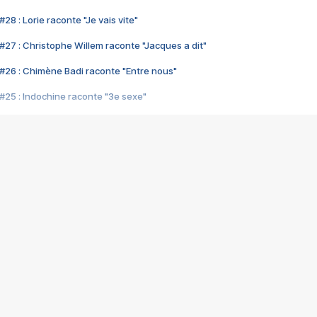
28 : Lorie raconte "Je vais vite"
#27 : Christophe Willem raconte "Jacques a dit"
#26 : Chimène Badi raconte "Entre nous"
#25 : Indochine raconte "3e sexe"
#24 : Zaho raconte "C'est chelou"
#23 : Patrick Bruel raconte "Au café des délices"
#22 : Kyo raconte "Le chemin"
#21 : Nolwenn Leroy raconte "Cassé"
#20 : Patrick Hernandez raconte "Born to be alive"
#19 : Lorie raconte "Près de moi"
#18 : Michael Jones raconte "A nos actes manqués" (avec Jean-Jacque
#17 : Khaled raconte "Aïcha"