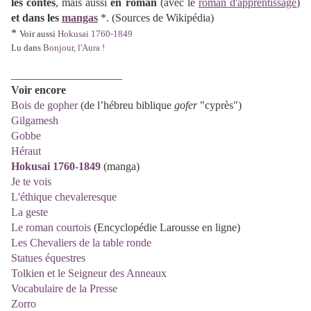
les
contes
, mais aussi
en roman
(avec le
roman d'apprentissage
)
et dans les
mangas
*. (Sources de Wikipédia)
*
Voir aussi
Hokusai 1760-1849
Lu dans
Bonjour, l'Aura !
____________________
Voir encore
Bois de gopher
(de l’hébreu biblique
gofer
"cyprès")
Gilgamesh
Gobbe
Héraut
Hokusai 1760-1849
(manga)
Je te vois
L'éthique chevaleresque
La geste
Le roman courtois
(Encyclopédie Larousse en ligne)
Les Chevaliers de la table ronde
Statues équestres
Tolkien et le Seigneur des Anneaux
Vocabulaire de la Presse
Zorro