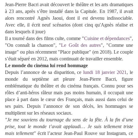
Jean-Pierre Bacri avait découvert le théâtre et les arts dramatiques
à 23 ans, après s’être installé dans la Capitale. En 1987, il avait
alors rencontré Agnès Jaoui, dont il est devenu indissociable.
Avec elle, il écrit neuf scénarios (dont cinq qu'Agnès réalise et
dans lesquels il joue)
Il a tourné dans des films culte, comme "
Cuisine et dépendances
",
"On connaît la chanson", "
Le Goût des autres
", "Comme une
image" ou plus récemment "Place publique" (en 2018). Le couple
s’était séparé en 2012, mais continuait de travailler ensemble.
Le monde du cinéma lui rend hommage
Depuis l’annonce de sa disparition, ce
lundi 18 janvier 2021
, le
monde du septième art pleure Jean-Pierre Bacri, figure
emblématique du théâtre et du cinéma français. Connu pour ses
rôles d’anti-héros râleur mais pas moins humain, il occupait une
place à part dans le cœur des Français, mais aussi dans celui de
ses pairs. Depuis l’annonce de son décès, les hommages se
multiplient sur les réseaux sociaux.
"Je me souviens du tournage du sens de la fête. À la fin d’une
prise, tout le monde t’avait applaudi… Je suis tellement triste
mais tellement"
écrit l’acteur Jean-Paul Rouve sur Instagram, ce