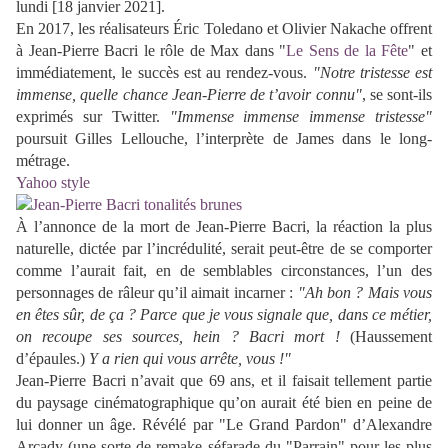
lundi [18 janvier 2021].
En 2017, les réalisateurs Éric Toledano et Olivier Nakache offrent
à Jean-Pierre Bacri le rôle de Max dans "
Le Sens de la Fête
" et
immédiatement, le succès est au rendez-vous.
"Notre tristesse est
immense, quelle chance Jean-Pierre de t’avoir connu"
, se sont-ils
exprimés sur Twitter.
"Immense immense immense tristesse"
poursuit Gilles Lellouche, l’interprète de James dans le long-
métrage.
Yahoo style
À l’annonce de la mort de Jean-Pierre Bacri, la réaction la plus
naturelle, dictée par l’incrédulité, serait peut-être de se comporter
comme l’aurait fait, en de semblables circonstances, l’un des
personnages de râleur qu’il aimait incarner :
"Ah bon ? Mais vous
en êtes sûr, de ça ? Parce que je vous signale que, dans ce métier,
on recoupe ses sources, hein ? Bacri mort !
(Haussement
d’épaules.)
Y a rien qui vous arrête, vous !"
Jean-Pierre Bacri n’avait que 69 ans, et il faisait tellement partie
du paysage cinématographique qu’on aurait été bien en peine de
lui donner un âge. Révélé par "Le Grand Pardon" d’Alexandre
Arcady (une sorte de remake séfarade du "Parrain" pour les plus