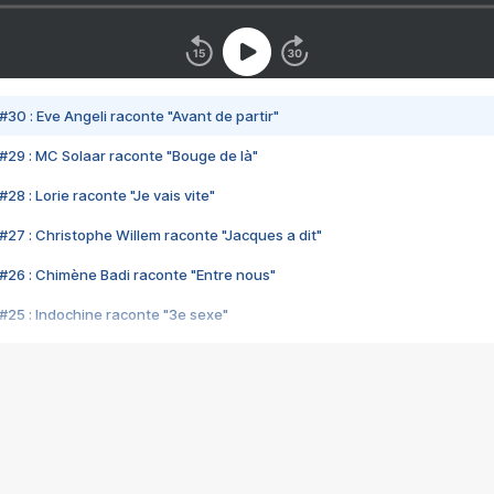
#30 : Eve Angeli raconte "Avant de partir"
#29 : MC Solaar raconte "Bouge de là"
28 : Lorie raconte "Je vais vite"
#27 : Christophe Willem raconte "Jacques a dit"
#26 : Chimène Badi raconte "Entre nous"
#25 : Indochine raconte "3e sexe"
#24 : Zaho raconte "C'est chelou"
#23 : Patrick Bruel raconte "Au café des délices"
#22 : Kyo raconte "Le chemin"
#21 : Nolwenn Leroy raconte "Cassé"