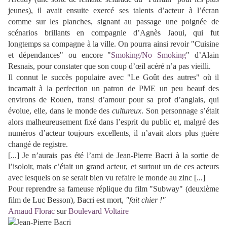
jeunes), il avait ensuite exercé ses talents d’acteur à l’écran
comme sur les planches, signant au passage une poignée de
scénarios brillants en compagnie d’Agnès Jaoui, qui fut
longtemps sa compagne à la ville. On pourra ainsi revoir "Cuisine
et dépendances" ou encore "
Smoking/No Smoking
" d’Alain
Resnais, pour constater que son coup d’œil acéré n’a pas vieilli.
Il connut le succès populaire avec "Le Goût des autres" où il
incarnait à la perfection un patron de PME un peu beauf des
environs de Rouen, transi d’amour pour sa prof d’anglais, qui
évolue, elle, dans le monde des
cultureux
. Son personnage s’était
alors malheureusement fixé dans l’esprit du public et, malgré des
numéros d’acteur toujours excellents, il n’avait alors plus guère
changé de registre.
[...] Je n’aurais pas été l’ami de Jean-Pierre Bacri à la sortie de
l’isoloir, mais c’était un grand acteur, et surtout un de ces acteurs
avec lesquels on se serait bien vu refaire le monde au zinc [...]
Pour reprendre sa fameuse réplique du film "Subway" (deuxième
film de Luc Besson), Bacri est mort,
"fait chier !"
Arnaud Florac
sur
Boulevard Voltaire