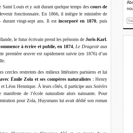
Abo
ée Saint Louis et y suit durant quelque temps des
cours de
nou
evenir fonctionnaire. En 1866, il intègre le ministère de
 – durant vingt-sept ans. Il est
incorporé en 1870
, puis
E
m
a
llande, le futur écrivain prend les prénoms de
Joris-Karl
.
i
l
ommence à écrire
et publie, en 1874
,
Le Drageoir aux
tte première œuvre est rapidement suivie (en 1876) d’un
lle
.
s cercles restreints des milieux littéraires parisiens et lui
 avec Émile Zola et ses compères naturalistes
: Henry
s et Léon Hennique. À leurs côtés, il participe aux
Soirées
anifeste de l’école naturaliste alors naissante. Pour
dmiration pour Zola, Huysmans lui avait dédié son roman