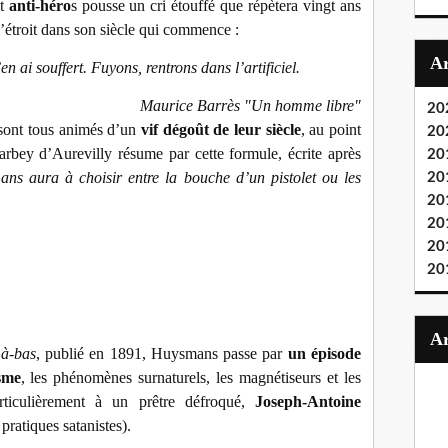
et
anti-héro
s pousse un cri étouffé que répètera vingt ans
l’étroit dans son siècle qui commence :
n ai souffert. Fuyons, rentrons dans l’artificiel.
Maurice Barrès
"
Un homme libre"
20
 sont tous animés d’un
vif dégoût de leur siècle
, au point
20
bey d’Aurevilly résume par cette formule, écrite après
20
ns aura à choisir entre la bouche d’un pistolet ou les
20
20
20
20
20
à-bas
, publié en 1891, Huysmans passe par
un épisode
sme
, les phénomènes surnaturels, les magnétiseurs et les
articulièrement à un prêtre défroqué,
Joseph-Antoine
ratiques satanistes).