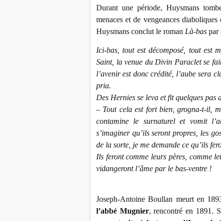
Durant une période, Huysmans tomb
menaces et de vengeances diaboliques d
Huysmans conclut le roman
Là-bas
par 
Ici-bas, tout est décomposé, tout est m
Saint, la venue du Divin Paraclet se fait
l’avenir est donc crédité, l’aube sera cl
pria.
Des Hernies se leva et fit quelques pas 
– Tout cela est fort bien, grogna-t-il, 
contamine le surnaturel et vomit l’
s’imaginer qu’ils seront propres, les go
de la sorte, je me demande ce qu’ils fero
Ils feront comme leurs pères, comme leur
vidangeront l’âme par le bas-ventre !
Joseph-Antoine Boullan meurt en 1893,
l’abbé Mugnier
, rencontré en 1891. Su