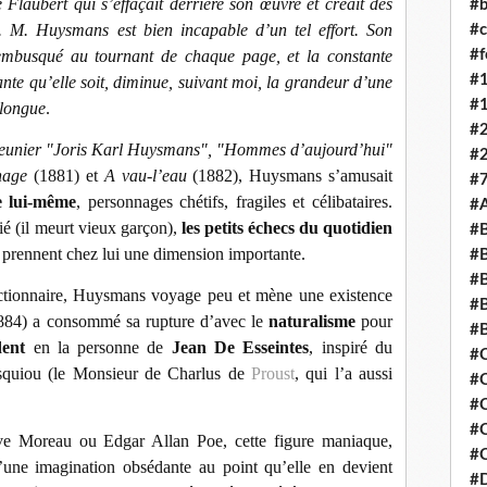
Flaubert qui s’effaçait derrière son œuvre et créait des
#b
. M. Huysmans est bien incapable d’un tel effort. Son
#c
#
 embusqué au tournant de chaque page, et la constante
#
sante qu’elle soit, diminue, suivant moi, la grandeur d’une
#
 longue
.
#
eunier "Joris Karl Huysmans", "Hommes d’aujourd’hui"
#
nage
(1881) et
A vau-l’eau
(1882), Huysmans s’amusait
#7
e lui-même
, personnages chétifs, fragiles et célibataires.
#
é (il meurt vieux garçon),
les petits échecs du quotidien
#B
 prennent chez lui une dimension importante.
#B
#
onctionnaire, Huysmans voyage peu et mène une existence
#B
84) a consommé sa rupture d’avec le
naturalisme
pour
#
dent
en la personne de
Jean De Esseintes
, inspiré du
#
squiou (le Monsieur de Charlus de
Proust
, qui l’a aussi
#
#
#C
ve Moreau ou Edgar Allan Poe, cette figure maniaque,
#C
d’une imagination obsédante au point qu’elle en devient
#D