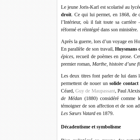
Le jeune Joris-Karl est scolarisé au lyc
droit
. Ce qui lui permet, en 1868, de d
l’Intérieur, où il fait toute sa carrière
réformé et réintégré dans son ministère.
Après la guerre, lors d’un voyage en Ho
En parallèle de son travail,
Huysmans c
épices
, recueil de poèmes en prose. Ce
premier roman,
Marthe, histoire d’une fi
Les deux titres font parler de lui dans le
permettent de nouer un
solide contact
Céard,
Guy de Maupassant
, Paul Alexi
de Médan
(1880) considéré comme le m
témoigner de son affection et de son a
Les Sœurs Vatard
en 1879.
Décadentisme et symbolisme