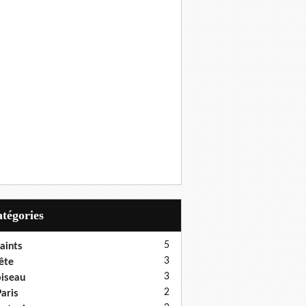
Catégories
5
aints
3
ête
3
iseau
2
aris