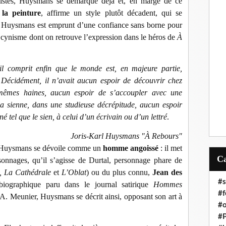
listes, Huysmans se démarque déjà et, en marge de ce
 la
peinture
, affirme un style plutôt décadent, qui se
s. Huysmans est emprunt d’une confiance sans borne pour
n cynisme dont on retrouve l’expression dans le héros de
À
il comprit enfin que le monde est, en majeure partie,
 Décidément, il n’avait aucun espoir de découvrir chez
 mêmes haines, aucun espoir de s’accoupler avec une
 la sienne, dans une studieuse décrépitude, aucun espoir
é tel que le sien, à celui d’un écrivain ou d’un lettré
.
Joris-Karl Huysmans "À Rebours"
es, Huysmans se dévoile comme un
homme angoissé
: il met
onnages, qu’il s’agisse de Durtal, personnage phare de
e, La Cathédrale
et
L’Oblat
) ou du plus connu,
Jean des
#s
biographique paru dans le journal satirique
Hommes
#f
A. Meunier, Huysmans se décrit ainsi, opposant son art à
#o
#P