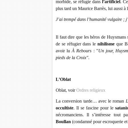
morbide, se réfugie dans
l’artificiel
. C
plus tard un Maurice Barrès, lui aussi à 
J’ai trempé dans l’humanité vulgaire ; j’e
Il faut dire que les héros de Huysmans
de se réfugier dans le
nihilisme
que Bar
avoir lu
À Rebours
: "
Un jour, Huysma
pieds de la Croix"
.
L’Oblat
Oblat, voir
Ordres religieux
La conversion tarde… avec le roman
L
occultiste
. Il se fascine pour le
satani
nécromanciens. Il s’intéresse tout p
Boullan
(condamné pour escroquerie et p