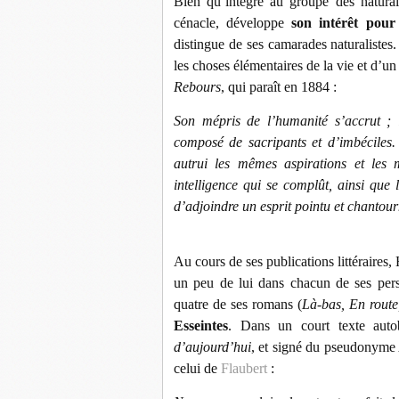
Bien qu’intégré au groupe des natura
cénacle, développe
son intérêt pour
distingue de ses camarades naturaliste
les choses élémentaires de la vie et d’u
Rebours
, qui paraît en 1884 :
Son mépris de l’humanité s’accrut ; 
composé de sacripants et d’imbéciles.
autrui les mêmes aspirations et les
intelligence qui se complût, ainsi que
d’adjoindre un esprit pointu et chantourn
Au cours de ses publications littérair
un peu de lui dans chacun de ses pers
quatre de ses romans (
Là-bas, En rout
Esseintes
. Dans un court texte auto
d’aujourd’hui
, et signé du pseudonyme 
celui de
Flaubert
: