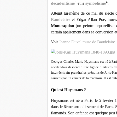
3
4
décadentisme
et le
symbolisme
.
Atteint lui-même de ce mal du siècle d
Baudelaire
et Edgar Allan Poe, trou
Montesquiou
(un peintre aquarelliste 
certain apaisement dans sa conversion a
Voir
Jeanne Duval muse de Baudelaire
Georges Charles Marie Huysmans est né à Paris
néerlandais descend d’une lignée d’artistes f
futur écrivain prendra les prénoms de Joris-Kar
causées par un cancer de la mâchoire. Il est en
Qui est Huysmans ?
Huysmans est né à Paris, le 5 février
dans le 6ème arrondissement de Paris. S
flamands. Son enfance est quelque peu 