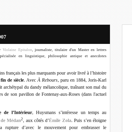
907
ar
Violaine Epitalon
, journaliste, titulaire d'un Master en lettres
pécialisée en linguistique, philosophie antique et anecdotes
s français les plus marquants pour avoir livré à l’histoire
fin de siècle
. Avec
À Rebours
, paru en 1884, Joris-Karl
t archétypal du dandy mélancolique, traînant son mal du
res de son pavillon de Fontenay-aux-Roses (dans l'actuel
 de l’Intérieur
, Huysmans s’intéresse un temps au
2
s de Médan
, aux côtés d’
Émile Zola
. Puis s’en éloigne
 rupture d’avec le mouvement pour embrasser le