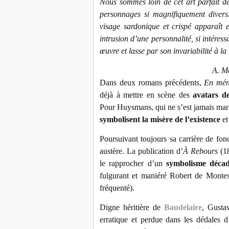
Nous sommes loin de cet art parfait de 
personnages si magnifiquement divers
visage sardonique et crispé apparaît
intrusion d’une personnalité, si intéres
œuvre et lasse par son invariabilité à la
A. M
Dans deux romans précédents,
En mé
déjà à mettre en scène des
avatars d
Pour Huysmans, qui ne s’est jamais mari
symbolisent la misère de l’existence
et
Poursuivant toujours sa carrière de f
austère. La publication d’
À Rebours
(18
le rapprocher d’un
symbolisme
déca
fulgurant et maniéré Robert de Monte
fréquenté).
Digne héritière de
Baudelaire
, Gusta
erratique et perdue dans les dédales 