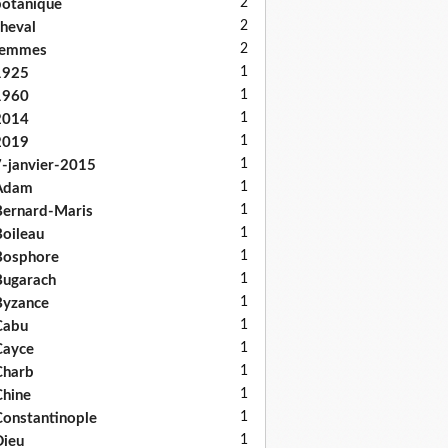
2
otanique
2
heval
2
femmes
1
1925
1
1960
1
2014
1
2019
1
-janvier-2015
1
Adam
1
ernard-Maris
1
oileau
1
Bosphore
1
ugarach
1
Byzance
1
Cabu
1
Cayce
1
Charb
1
hine
1
onstantinople
1
ieu