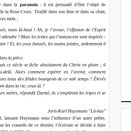
e dans la
paranoïa
: il est persuadé d’être l’objet de
e la Rose-Croix. Tiraillé dans son âme et dans sa chair,
ces mots :
ort, mais là-haut ! Ah, je l’avoue, l’effusion de l’Esprit
 attendre ! Mais les textes qui l’annoncent sont inspirés :
aire ! Et, les yeux baissés, les mains jointes, ardemment il
dans la pièce.
mais ce siècle se fiche absolument du Christ en gloire ; il
au-delà. Alors comment espérer en l’avenir, comment
sses issus des fétides bourgeois de ce sale temps ? Élevés
nt dans la vie, ceux-là ?
s mères, répondit Durtal, ils s’empliront les tripes et se
Joris-Karl Huysmans "Là-bas"
 laissant Huysmans sous l’influence d’un autre prêtre,
r les conseils de ce dernier, l’écrivain se décide à faire