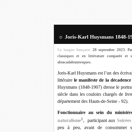
☼ Joris-Karl Huysmans 1848-1
La langue française
28 septembre 2023. P
classiques et en littérature comparée et s
abracadabrantesques.
Joris-Karl Huysmans est l’un des écrivain
littéraire
le manifeste de la décadence 
Huysmans (1848-1907) dresse le portrai
siècle dans les couloirs chargés de liv
département des Hauts-de-Seine - 92).
Fonctionnaire au sein du ministère
1
naturalisme
, participant aux
Soirée
peu à peu, avant de consommer sa