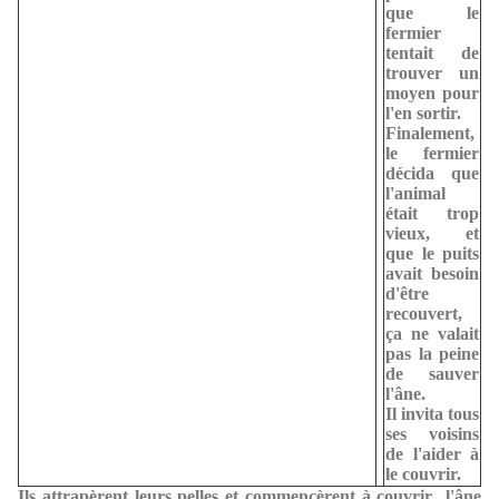
que le
fermier
tentait de
trouver un
moyen pour
l'en sortir.
Finalement,
le fermier
décida que
l'animal
était trop
vieux, et
que le puits
avait besoin
d'être
recouvert,
ça ne valait
pas la peine
de sauver
l'âne.
Il invita tous
ses voisins
de l'aider à
le couvrir.
Ils attrapèrent leurs pelles et commencèrent à couvrir l'âne