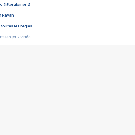
e (littéralement)
im Rayan
 toutes les règles
s les jeux vidéo
us choquant de Rockstar ? - Le scandale BULLY
e plus moche de Steam
du RÊVE tourne au CAUCHEMAR
pendant 8 heures
it… à tort
umiliés par un jeu vidéo
ire - Final Fantasy 8
ti un empire - Age of Empires
story DOFUS