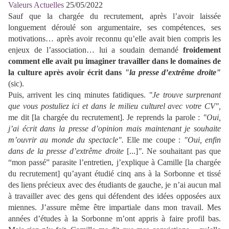
Valeurs Actuelles
25/05/2022
Sauf que la chargée du recrutement, après l’avoir laissée
longuement déroulé son argumentaire, ses compétences, ses
motivations… après avoir reconnu qu’elle avait bien compris les
enjeux de l’association… lui a soudain demandé
froidement
comment elle avait pu imaginer travailler dans le domaines de
la culture après avoir écrit dans
"la presse d’extrême droite"
(sic).
Puis, arrivent les cinq minutes fatidiques.
"Je trouve surprenant
que vous postuliez ici et dans le milieu culturel avec votre CV",
me dit [la chargée du recrutement]. Je reprends la parole :
"Oui,
j’ai écrit dans la presse d’opinion mais maintenant je souhaite
m’ouvrir au monde du spectacle".
Elle me coupe :
"Oui, enfin
dans de la presse d’extrême droite
[...]
"
. Ne souhaitant pas que
“mon passé” parasite l’entretien, j’explique à Camille [la chargée
du recrutement] qu’ayant étudié cinq ans à la Sorbonne et tissé
des liens précieux avec des étudiants de gauche, je n’ai aucun mal
à travailler avec des gens qui défendent des idées opposées aux
miennes. J’assure même être impartiale dans mon travail. Mes
années d’études à la Sorbonne m’ont appris à faire profil bas.