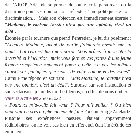
de l’AROP. Adélaïde se permet de souligner le paradoxe : on la
discrimine pour ses opinions au prétexte d’une politique de non-
discrimination… Mais son objection est immédiatement écartée :
"
Madame, le racisme
(re-sic)
n’est pas une opinion, c’est un
délit
".
Étonnée par la tournure que prend l’entretien, je lui dis posément :
"Attendez Madame, avant de partir j’aimerais revenir sur un
point. Tout cela est bien paradoxal. Vous prônez à juste titre la
diversité et l’inclusion, mais vous fermez vos portes à une jeune
femme compétente seulement parce qu’elle n’a pas les mêmes
convictions politiques que celles de votre équipe et des vôtres"
.
Camille me répond en souriant :
"Mais Madame, le racisme n’est
pas une opinion, c’est un délit"
. Surprise par son insinuation et
son sectarisme, je lui dis qu’il est temps, en effet, de nous quitter.
Valeurs Actuelles
25/05/2022
« Pourquoi m’a-t-elle fait venir ? Pour m’humilier ? Ou bien
pour voir de près un phénomène de foire ? »
s’interroge Adélaïde.
Puisque ses expériences passées étaient apparemment
rédhibitoires, on ne voit pas bien en effet quel était l'intérêt de cet
entretien.