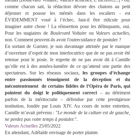
comme chacun sait, la rédaction dévore des chatons au petit
déjeuner et pousse les mémés dans les escaliers - est
ÉVIDEMMENT voué à l’échec, faut-il être ridicule pour
imaginer autre chose ! La réinsertion pour les délinquants, oui.
Pour les stagiaires de
Boulevard Voltaire
ou
Valeurs actuelles
,
non. Comment peuvent-ils avoir l'outrecuidance de postuler ?
En sortant de Garnier, je suis davantage attristée par le manque
d’ouverture d’esprit de mon interlocutrice que de ne pas avoir été
retenue pour le poste. Je regrette de ne pas avoir dit à Camille
qu’elle est à des années-lumière de ce qu’attend une partie des
spectateurs. Sur les réseaux sociaux,
les groupes d’échange
entre passionnés témoignent de la déception et du
mécontentement de certains fidèles de l’Opéra de Paris, qui
pointent du doigt le politiquement correct
– au détriment
parfois de la méritocratie – défendue par cette prestigieuse
institution, fondée par Louis XIV. Au cours de notre entretien,
Camille m’avait prévenu :
"Le monde de la culture est de gauche,
ne perdez pas votre temps à postuler.".
Valeurs Actuelles
25/05/2022
En attendant, Adélaïde envisage de porter plainte.