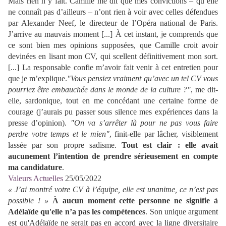
Mais rien n’y fait. Camille me dit que mes convictions – qu’elle
ne connaît pas d’ailleurs – n’ont rien à voir avec celles défendues
par Alexander Neef, le directeur de l’Opéra national de Paris.
J’arrive au mauvais moment [...] À cet instant, je comprends que
ce sont bien mes opinions supposées, que Camille croit avoir
devinées en lisant mon CV, qui scellent définitivement mon sort.
[...] La responsable confie m’avoir fait venir à cet entretien pour
que je m’explique.
"Vous pensiez vraiment qu’avec un tel CV vous
pourriez être embauchée dans le monde de la culture ?"
, me dit-
elle, sardonique, tout en me concédant une certaine forme de
courage (j’aurais pu passer sous silence mes expériences dans la
presse d’opinion).
"On va s’arrêter là pour ne pas vous faire
perdre votre temps et le mien"
, finit-elle par lâcher, visiblement
lassée par son propre sadisme.
Tout est clair : elle avait
aucunement l’intention de prendre sérieusement en compte
ma candidature
.
Valeurs Actuelles
25/05/2022
« J’ai montré votre CV à l’équipe, elle est unanime, ce n’est pas
possible ! »
À aucun moment cette personne ne signifie à
Adélaïde qu'elle n’a pas les compétences
. Son unique argument
est qu'Adélaïde ne serait pas en accord avec la ligne diversitaire