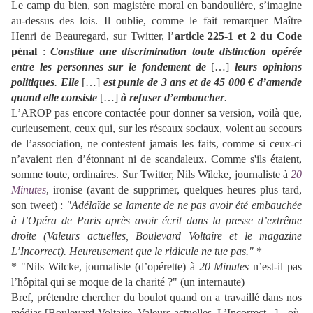
Le camp du bien, son magistère moral en bandoulière, s’imagine
au-dessus des lois. Il oublie, comme le fait remarquer Maître
Henri de Beauregard, sur Twitter, l’
article 225-1 et 2 du Code
pénal
:
Constitue une discrimination toute distinction opérée
entre les personnes sur le fondement de
[…]
leurs opinions
politiques
.
Elle
[…]
est punie de 3 ans et de 45 000 € d’amende
quand elle consiste
[…]
à refuser d’embaucher
.
L’AROP pas encore contactée pour donner sa version, voilà que,
curieusement, ceux qui, sur les réseaux sociaux, volent au secours
de l’association, ne contestent jamais les faits, comme si ceux-ci
n’avaient rien d’étonnant ni de scandaleux. Comme s'ils étaient,
somme toute, ordinaires. Sur Twitter, Nils Wilcke, journaliste à
20
Minutes
, ironise (avant de supprimer, quelques heures plus tard,
son tweet) :
"Adélaïde se lamente de ne pas avoir été embauchée
à l’Opéra de Paris après avoir écrit dans la presse d’extrême
droite (Valeurs actuelles, Boulevard Voltaire et le magazine
L’Incorrect). Heureusement que le ridicule ne tue pas."
*
* "Nils Wilcke, journaliste (d’opérette) à
20 Minutes
n’est-il pas
l’hôpital qui se moque de la charité ?" (un internaute)
Bref, prétendre chercher du boulot quand on a travaillé dans nos
médias [Boulevard Voltaire, Valeurs actuelles, L’Incorrect...] - où,