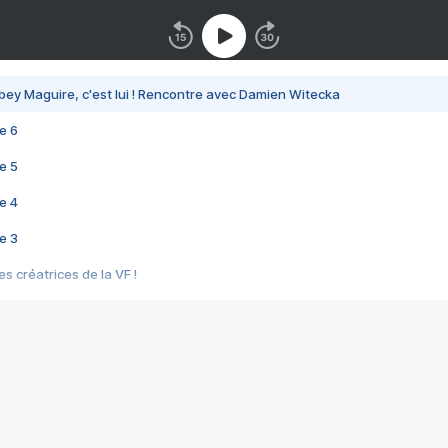
bey Maguire, c'est lui ! Rencontre avec Damien Witecka
e 6
e 5
e 4
e 3
s créatrices de la VF !
e 2
e 1
e Mektoub My Love arrive enfin ! Rencontre avec Shaïn Boumedine et Sal
i : après Toni en famille