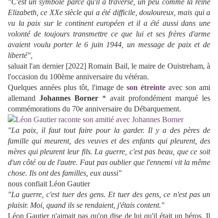
"C'est un symbole parce qu'il a traversé, un peu comme la reine
Elizabeth, ce XXe siècle qui a été difficile, douloureux, mais qui a
vu la paix sur le continent européen et il a été aussi dans une
volonté de toujours transmettre ce que lui et ses frères d'arme
avaient voulu porter le 6 juin 1944, un message de paix et de
liberté",
saluait l'an dernier [2022] Romain Bail, le maire de Ouistreham, à
l'occasion du 100ème anniversaire du vétéran.
Quelques années plus tôt, l'image de
son étreinte
avec son ami
allemand
Johannes Borner
* avait profondément marqué les
commémorations du 70e anniversaire du Débarquement.
"La paix, il faut tout faire pour la garder. Il y a des pères de
famille qui meurent, des veuves et des enfants qui pleurent, des
mères qui pleurent leur fils. La guerre, c'est pas beau, que ce soit
d'un côté ou de l'autre. Faut pas oublier que l'ennemi vit la même
chose. Ils ont des familles, eux aussi"
nous confiait Léon Gautier
"La guerre, c'est tuer des gens. Et tuer des gens, ce n'est pas un
plaisir. Moi, quand ils se rendaient, j'étais content."
Léon Gautier n'aimait pas qu'on dise de lui qu'il était un héros. Il