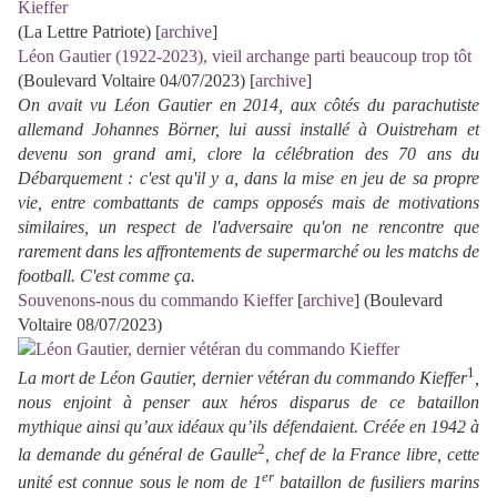
Kieffer
(La Lettre Patriote) [
archive
]
Léon Gautier (1922-2023), vieil archange parti beaucoup trop tôt
(Boulevard Voltaire 04/07/2023) [
archive
]
On avait vu Léon Gautier en 2014, aux côtés du parachutiste
allemand Johannes Börner, lui aussi installé à Ouistreham et
devenu son grand ami, clore la célébration des 70 ans du
Débarquement : c'est qu'il y a, dans la mise en jeu de sa propre
vie, entre combattants de camps opposés mais de motivations
similaires, un respect de l'adversaire qu'on ne rencontre que
rarement dans les affrontements de supermarché ou les matchs de
football. C'est comme ça.
Souvenons-nous du commando Kieffer
[
archive
] (Boulevard
Voltaire 08/07/2023)
1
La mort de Léon Gautier, dernier vétéran du commando Kieffer
,
nous enjoint à penser aux héros disparus de ce bataillon
mythique ainsi qu’aux idéaux qu’ils défendaient. Créée en 1942 à
2
la demande du général de Gaulle
, chef de la France libre, cette
er
unité est connue sous le nom de 1
bataillon de fusiliers marins