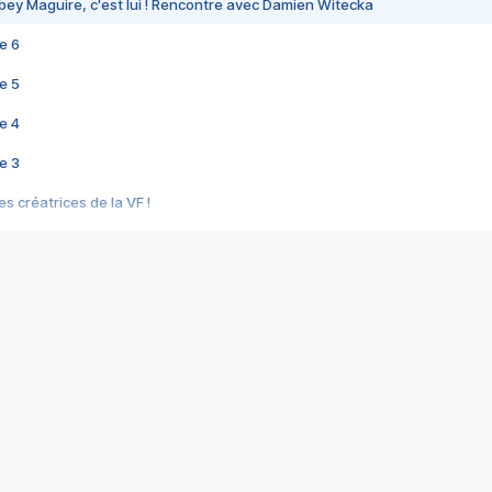
bey Maguire, c'est lui ! Rencontre avec Damien Witecka
e 6
e 5
e 4
e 3
s créatrices de la VF !
e 2
e 1
e Mektoub My Love arrive enfin ! Rencontre avec Shaïn Boumedine et Sal
i : après Toni en famille
elle réalise le bouleversant Dites lui que je l'aime
ais ! Rencontre autour de Vie privée de Rebecca Zlotowski
 de Marguerite, Grave... Rencontre avec Ella Rumpf