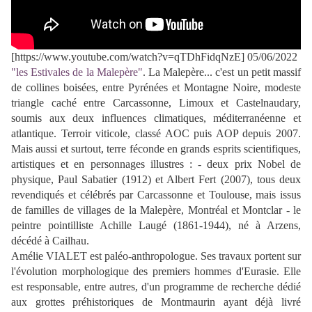
[https://www.youtube.com/watch?v=qTDhFidqNzE] 05/06/2022
"les Estivales de la Malepère"
. La Malepère... c'est un petit massif
de collines boisées, entre Pyrénées et Montagne Noire, modeste
triangle caché entre Carcassonne, Limoux et Castelnaudary,
soumis aux deux influences climatiques, méditerranéenne et
atlantique. Terroir viticole, classé AOC puis AOP depuis 2007.
Mais aussi et surtout, terre féconde en grands esprits scientifiques,
artistiques et en personnages illustres : - deux prix Nobel de
physique, Paul Sabatier (1912) et Albert Fert (2007), tous deux
revendiqués et célébrés par Carcassonne et Toulouse, mais issus
de familles de villages de la Malepère, Montréal et Montclar - le
peintre pointilliste Achille Laugé (1861-1944), né à Arzens,
décédé à Cailhau.
Amélie VIALET est paléo-anthropologue. Ses travaux portent sur
l'évolution morphologique des premiers hommes d'Eurasie. Elle
est responsable, entre autres, d'un programme de recherche dédié
aux grottes préhistoriques de Montmaurin ayant déjà livré