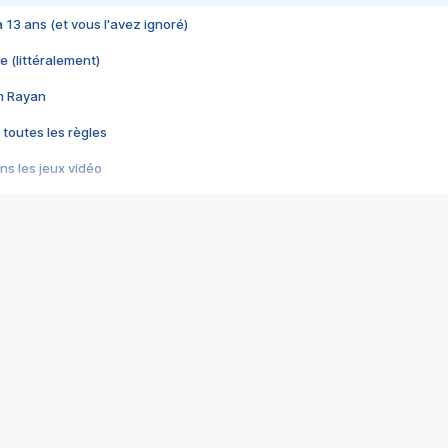
 a 13 ans (et vous l'avez ignoré)
e (littéralement)
im Rayan
 toutes les règles
s les jeux vidéo
us choquant de Rockstar ? - Le scandale BULLY
e plus moche de Steam
du RÊVE tourne au CAUCHEMAR
pendant 8 heures
it… à tort
umiliés par un jeu vidéo
ire - Final Fantasy 8