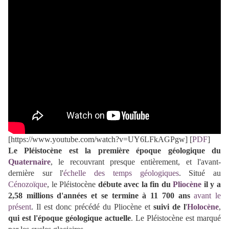
[https://www.youtube.com/watch?v=UY6LFkAGPgw] [
PDF
]
Le Pléistocène
est la première époque géologique du
Quaternaire
,
le
recouvrant presque entièrement,
et l'avant-
dernière sur l'
échelle des temps géologiques
.
Situé au
Cénozoïque
, le Pléistocène
débute avec la fin du
Pliocène
il y a
2,58 millions d'années et se termine à 11 700 ans
avant le
présent
. Il est donc précédé du Pliocène et
suivi de
l
'
Holocène
,
qui est l'époque géologique actuelle
. Le Pléistocène est marqué