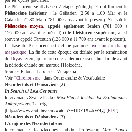
par les cycles glaciaires.
Le Pléistocène se divise en 2 étages géologiques qui forment le
Pléistocène inférieur
: le Géliasien (2,58 à 1,80 Ma) et le
Calabrien (1,80 Ma à 781 000 ans avant le présent). S'ensuit le
Pléistocène moyen
,
appelé également Ionien
(781 000 à
126 000 ans avant le présent) et le
Pléistocène supérieur
, aussi
souvent appelé Tarentien (126 000 à 11 700 ans avant le présent).
La base du Pléistocène est définie par une
inversion du champ
magnétique
. La fin de cette époque est définie par la terminaison
du
Dryas
récent, qui représente la dernière oscillation froide avant
la période chaude qui marque l'Holocène.
Sources Futura - Larousse - Wikipédia
Voir "
Chrononyme
" dans Orthographe & Vocabulaire
Néandertals et Dénisoviens
(2)
In Search of Lost Genomes
Intervenant : Svante Päabo,
Max-Planck
Institute for Evolutionary
Anthropology
, Leipzig.
[https://www.youtube.com/watch?v=HRVIXzdrW4g] [
PDF
]
Néandertals et Dénisoviens
(3)
L'origine des Néandertaliens
Intervenant : Jean-Jacques Hublin, Professeur,
Max Planck