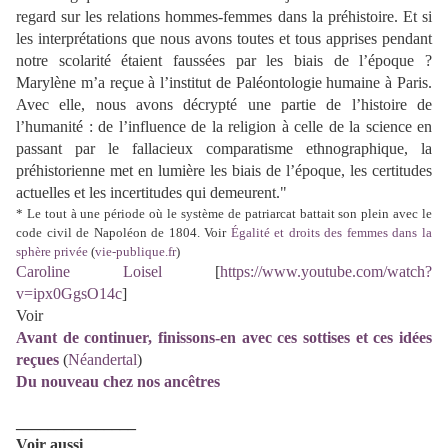
regard sur les relations hommes-femmes dans la préhistoire. Et si
les interprétations que nous avons toutes et tous apprises pendant
notre scolarité étaient faussées par les biais de l’époque ?
Marylène m’a reçue à l’institut de Paléontologie humaine à Paris.
Avec elle, nous avons décrypté une partie de l’histoire de
l’humanité : de l’influence de la religion à celle de la science en
passant par le fallacieux comparatisme ethnographique, la
préhistorienne met en lumière les biais de l’époque, les certitudes
actuelles et les incertitudes qui demeurent."
* Le tout à une période où le système de patriarcat battait son plein avec le
code civil de Napoléon de 1804. Voir
Égalité et droits des femmes dans la
sphère privée
(
vie-publique.fr
)
Caroline Loisel
[
https://www.youtube.com/watch?
v=ipx0GgsO14c
]
Voir
Avant de continuer, finissons-en avec ces sottises et ces idées
reçues
(
Néandertal
)
Du nouveau chez nos ancêtres
_______________
Voir aussi