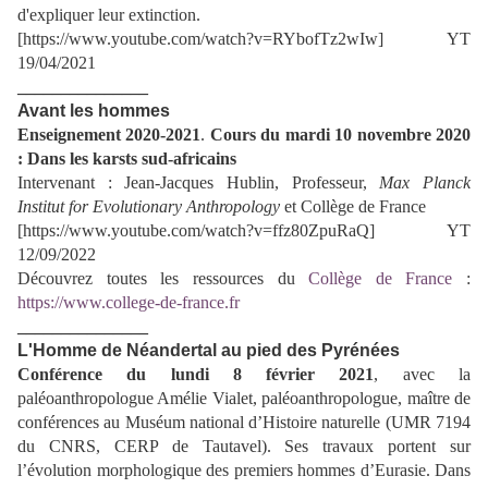
d'expliquer leur extinction.
[https://www.youtube.com/watch?v=RYbofTz2wIw] YT
19/04/2021
_______________
Avant les hommes
Enseignement 2020-2021
.
Cours du mardi 10 novembre 2020
: Dans les karsts sud-africains
Intervenant : Jean-Jacques Hublin, Professeur,
Max Planck
Institut for Evolutionary Anthropology
et Collège de France
[https://www.youtube.com/watch?v=ffz80ZpuRaQ] YT
12/09/2022
Découvrez toutes les ressources du
Collège de France
:
https://www.college-de-france.fr
_______________
L'Homme de Néandertal au pied des Pyrénées
Conférence du
lundi 8 février 2021
, avec la
paléoanthropologue Amélie Vialet, paléoanthropologue, maître de
conférences au Muséum national d’Histoire naturelle (UMR 7194
du CNRS, CERP de Tautavel). Ses travaux portent sur
l’évolution morphologique des premiers hommes d’Eurasie. Dans