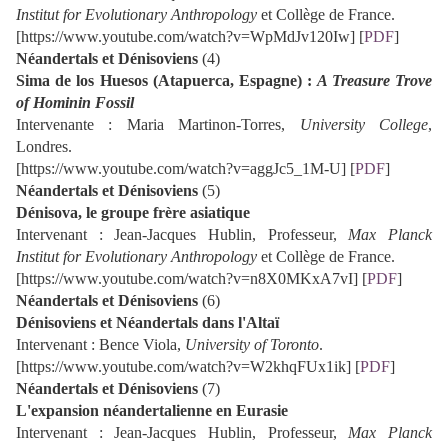
Institut for Evolutionary Anthropology
et Collège de France.
[https://www.youtube.com/watch?v=WpMdJv120Iw] [
PDF
]
Néandertals et Dénisoviens
(4)
Sima de los Huesos (Atapuerca, Espagne) :
A Treasure Trove
of Hominin Fossil
Intervenante : Maria Martinon-Torres,
University College
,
Londres.
[https://www.youtube.com/watch?v=aggJc5_1M-U] [
PDF
]
Néandertals et Dénisoviens
(5)
Dénisova, le groupe frère asiatique
Intervenant : Jean-Jacques Hublin, Professeur,
Max Planck
Institut for Evolutionary Anthropology
et Collège de France.
[https://www.youtube.com/watch?v=n8X0MKxA7vI] [
PDF
]
Néandertals et Dénisoviens
(6)
Dénisoviens et Néandertals dans l'Altaï
Intervenant : Bence Viola,
University of Toronto
.
[https://www.youtube.com/watch?v=W2khqFUx1ik] [
PDF
]
Néandertals et Dénisoviens
(7)
L'expansion néandertalienne en Eurasie
Intervenant : Jean-Jacques Hublin, Professeur,
Max Planck