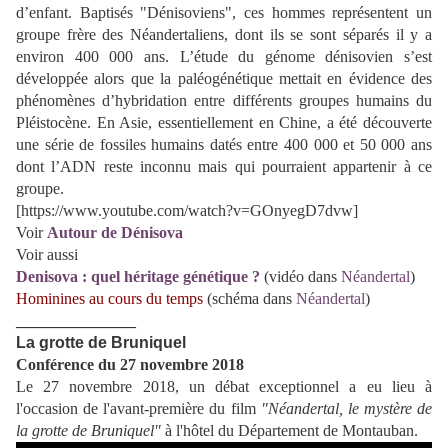
d’enfant. Baptisés "Dénisoviens", ces hommes représentent un
groupe frère des Néandertaliens, dont ils se sont séparés il y a
environ 400 000 ans. L’étude du génome dénisovien s’est
développée alors que la paléogénétique mettait en évidence des
phénomènes d’hybridation entre différents groupes humains du
Pléistocène. En Asie, essentiellement en Chine, a été découverte
une série de fossiles humains datés entre 400 000 et 50 000 ans
dont l’ADN reste inconnu mais qui pourraient appartenir à ce
groupe.
[https://www.youtube.com/watch?v=GOnyegD7dvw]
Voir
Autour de Dénisova
Voir aussi
Denisova : quel héritage génétique ?
(vidéo
dans
Néandertal
)
Hominines au cours du temps
(schéma dans
Néandertal
)
_______________
La grotte de Bruniquel
Conférence du 27 novembre 2018
Le 27 novembre 2018, un débat exceptionnel a eu lieu à
l'occasion de l'avant-première du film
"Néandertal, le mystère de
la grotte de Bruniquel"
à l'hôtel du Département de Montauban.