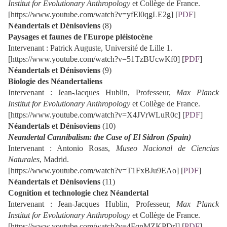
Institut for Evolutionary Anthropology
et Collège de France.
[https://www.youtube.com/watch?v=yfEl0qgLE2g] [
PDF
]
Néandertals et Dénisoviens
(8)
Paysages et faunes de l'Europe pléistocène
Intervenant : Patrick Auguste, Université de Lille 1.
[https://www.youtube.com/watch?v=51TzBUcwKf0] [
PDF
]
Néandertals et Dénisoviens
(9)
Biologie des Néandertaliens
Intervenant : Jean-Jacques Hublin, Professeur,
Max Planck
Institut for Evolutionary Anthropology
et Collège de France.
[https://www.youtube.com/watch?v=X4JVrWLuR0c] [
PDF
]
Néandertals et Dénisoviens
(10)
Neandertal Cannibalism: the Case of El Sidron (Spain)
Intervenant : Antonio Rosas,
Museo Nacional de Ciencias
Naturales
, Madrid.
[https://www.youtube.com/watch?v=T1FxBJu9EAo] [
PDF
]
Néandertals et Dénisoviens
(11)
Cognition et technologie chez Néandertal
Intervenant : Jean-Jacques Hublin, Professeur,
Max Planck
Institut for Evolutionary Anthropology
et Collège de France.
[https://www.youtube.com/watch?v=4FqnMZKPDrI] [
PDF
]