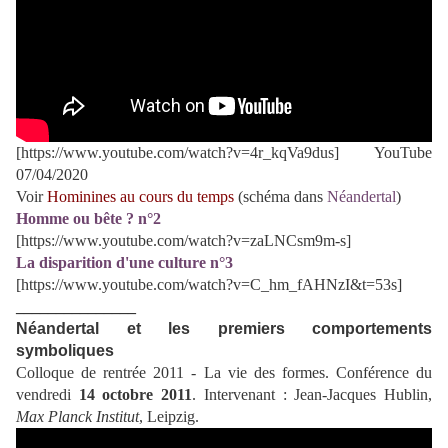
[https://www.youtube.com/watch?v=4r_kqVa9dus] YouTube
07/04/2020
Voir
Hominines au cours du temps
(schéma dans
Néandertal
)
Homme ou bête ? n°2
[https://www.youtube.com/watch?v=zaLNCsm9m-s]
La disparition d'une culture n°3
[https://www.youtube.com/watch?v=C_hm_fAHNzI&t=53s]
_______________
Néandertal et les premiers comportements
symboliques
Colloque de rentrée 2011 - La vie des formes.
Conférence du
vendredi
14 octobre 2011
. Intervenant : Jean-Jacques Hublin,
Max Planck Institut
, Leipzig.