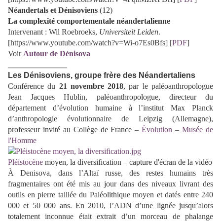
Néandertals et Dénisoviens
(12)
La complexité comportementale néandertalienne
Intervenant : Wil Roebroeks,
Universiteit Leiden
.
[https://www.youtube.com/watch?v=Wi-o7Es0Bfs] [
PDF
]
Voir
Autour de Dénisova
_______________
Les Dénisoviens, groupe frère des Néandertaliens
Conférence du
21 novembre 2018
, par le paléoanthropologue
Jean Jacques Hublin
, paléoanthropologue, directeur du
département d’évolution humaine à l’institut Max Planck
d’anthropologie évolutionnaire de Leipzig (Allemagne),
professeur invité au Collège de France –
Évolution
–
Musée de
l'Homme
Pléistocène
moyen, la diversification – capture d'écran de la vidéo
À Denisova, dans l’Altaï russe, des restes humains très
fragmentaires ont été mis au jour dans des niveaux livrant des
outils en pierre taillée du Paléolithique moyen et datés entre 240
000 et 50 000 ans. En 2010, l’ADN d’une lignée jusqu’alors
totalement inconnue était extrait d’un morceau de phalange