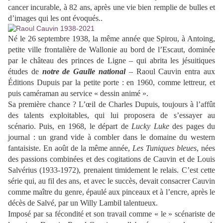
cancer incurable, à 82 ans, après une vie bien remplie de bulles et
d’images qui les ont évoqués..
Né le 26 septembre 1938, la même année que Spirou, à Antoing,
petite ville frontalière de Wallonie au bord de l’Escaut, dominée
par le château des princes de Ligne – qui abrita les jésuitiques
études de
notre de
Gaulle national
– Raoul Cauvin entra aux
Éditions Dupuis par la petite porte : en 1960, comme lettreur, et
puis caméraman au service « dessin animé ».
Sa première chance ? L’œil de Charles Dupuis, toujours à l’affût
des talents exploitables, qui lui proposera de s’essayer au
scénario. Puis, en 1968, le départ de
Lucky Luke
des pages du
journal : un grand vide à combler dans le domaine du western
fantaisiste. En août de la même année,
Les Tuniques bleues
, nées
des passions combinées et des cogitations de Cauvin et de Louis
Salvérius (1933-1972), prenaient timidement le relais. C’est cette
série qui, au fil des ans, et avec le succès, devait consacrer Cauvin
comme maître du genre, épaulé aux pinceaux et à l’encre, après le
décès de Salvé, par un Willy Lambil talentueux.
Imposé par sa fécondité et son travail comme « le » scénariste de