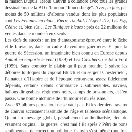
la maison Dupuis, Raoul Cauvin a collaboré avec tous les grands
dessinateurs de la BD d’humour "franco-belge". Avec,
in fine
, pas
moins de 50 millions d’albums vendus dont les plus populaires
sont
Les Femmes en blanc
,
Pierre Tombal
,
L’Agent 212
,
Les Psy
,
Cédric
et, bien sûr…
Les Tuniques bleues
: près de 22 millions de
ventes dans le monde à eux seuls !
Les clefs du succès : un jeu d’antagonisme éprouvé entre le lâche
et le bravache, dans un cadre d’aventures guerrières. Et puis la
guerre de Sécession, un imaginaire bien connu en Europe depuis
Autant en emporte le vent
(1939) et
Les Cavaliers
, de John Ford
(1959). Sans compter le plaisir qu’il peut prendre à suivre les
déboires loufoques du caporal Blutch et du sergent Chesterfield ;
l’amateur d’Histoire et de l’époque retrouvera, assez fidèlement
dépeints, certains détails d’ambiance : submersibles, navires,
ballons dirigeables, régiments noirs, camps de prisonniers, et j’en
passe. Une bonne alchimie de l’humour et du réalisme.
Avec 63 albums parus, tout ne se vaut pas. Et les derniers travaux
de Cauvin accusaient lassitude de l’âge et faiblesse scénaristique.
Quant au message global, passablement antimilitariste, rien de
vraiment original : la guerre, c’est mal ! Et après ? Pétri de bons
sentiments et de correction politique, Cauvin s’est même (une fois