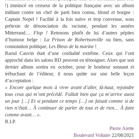
!) immiscé en censeur de la politique française avec un album
militant contre un chef de parti bien connu, blond et borgne :
Captain Nepel ! Facilité à la fois naïve et trop convenue, sous
prétexte de dénonciation du racisme, pendant les années
Mitterrand…
Flop !
Retenons plutôt de lui d’autres pépites
d’humour belge :
La Prison de Robertsonville
ou bien, sans
connotation politique,
Les Bleus de la marine
!
Raoul Cauvin était d’une cordialité extrême. Ceux qui l’ont
approché dans les salons BD peuvent en témoigner. Alors que son
dernier album sortira en octobre, pour le bonheur sonnant et
trébuchant de l’éditeur, il nous quitte sur une belle leçon
d’acceptation :
« Encore quelque mois à vivre avant d’aller, là-haut, rejoindre
tous ceux qui m’ont précédé. Fallait bien que ça m’arrive aussi
un jour […] Et si pendant ce temps […] on faisait comme si de
rien n’était… À continuer de parler de tout et de rien… À faire
comme avant… »
.
R.I.P.
Pierre Arette
Boulevard Voltaire
22/08/2021