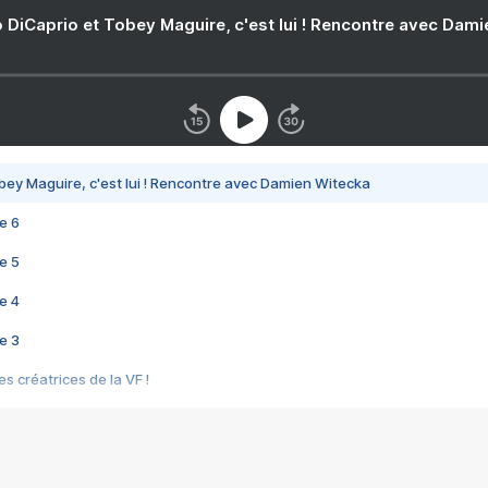
 DiCaprio et Tobey Maguire, c'est lui ! Rencontre avec Dam
bey Maguire, c'est lui ! Rencontre avec Damien Witecka
e 6
e 5
e 4
e 3
s créatrices de la VF !
e 2
e 1