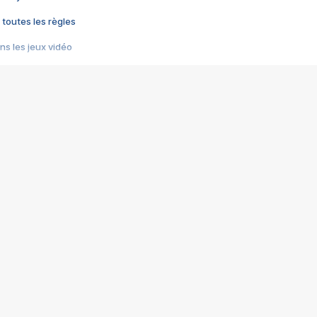
 toutes les règles
s les jeux vidéo
us choquant de Rockstar ? - Le scandale BULLY
e plus moche de Steam
du RÊVE tourne au CAUCHEMAR
pendant 8 heures
it… à tort
umiliés par un jeu vidéo
ire - Final Fantasy 8
ti un empire - Age of Empires
story DOFUS
tard, il crée l'un des pires jeux de tous les temps, MindsEye.