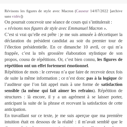
Révisons les figures de style avec Macron (
Causeur
14/07/2022 [archive
sans
vidéo
])
On pourrait concevoir une séance de cours qui s’intitulerait :
« révisons nos figures de style avec Emmanuel Macron ».
C’est si vrai qu’elle est prête : je me suis amusée à décortiquer la
déclaration du président candidat au soir du premier tour de
l’élection présidentielle. En ce dimanche 10 avril, ce qui m’a
frappée, c’est la très grossière élaboration stylistique de son
propos, cousu de répétitions. Or, c’est bien connu,
les figures de
répétition ont un effet fortement émotionnel
.
Répétition de mots : le cerveau n’a que faire de recevoir deux fois
de suite la même information ; ce n’est donc
pas à la logique
de
l’auditeur que l’on fait appel mais à une forme de
satisfaction
sensible
(
la même qui fait aimer les refrains
). Répétition de
structures : là encore, il y a un agrément à se laisser porter,
anticipant la suite de la phrase et recevant la satisfaction de cette
anticipation.
En travaillant sur ce texte, je me suis aperçue que ma première
intuition était en dessous de la réalité : il m’avait semblé que le