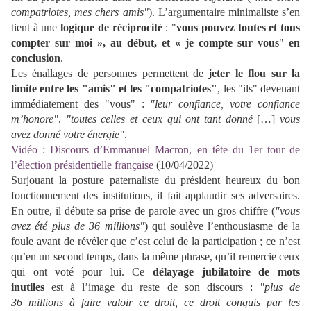
compatriotes, mes chers amis"
). L’argumentaire minimaliste s’en
tient à une
logique de réciprocité
: "
vous pouvez toutes et tous
compter sur moi », au début, et « je compte sur vous
"
en
conclusion
.
Les énallages de personnes permettent de
jeter le flou sur la
limite entre les "amis" et les "compatriotes"
, les "ils" devenant
immédiatement des "vous" :
"leur confiance, votre confiance
m’honore"
,
"toutes celles et ceux qui ont tant donné
[…]
vous
avez donné votre énergie"
.
Vidéo : Discours d’Emmanuel Macron, en tête du 1er tour de
l’élection présidentielle française
(10/04/2022)
Surjouant la posture paternaliste du président heureux du bon
fonctionnement des institutions, il fait applaudir ses adversaires.
En outre, il débute sa prise de parole avec un gros chiffre (
"vous
avez été plus de 36 millions"
) qui soulève l’enthousiasme de la
foule avant de révéler que c’est celui de la participation ; ce n’est
qu’en un second temps, dans la même phrase, qu’il remercie ceux
qui ont voté pour lui. Ce
délayage jubilatoire de mots
inutiles
est à l’image du reste de son discours :
"plus de
36 millions à faire valoir ce droit, ce droit conquis par les