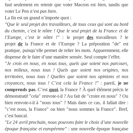
faut seulement en retenir que voter Macron est
bien
, tandis que
voter Le Pen n’est
pas bien
.
La fin est un grand n’importe quoi :
"Que le seul projet des travailleurs, de tous ceux qui sont au bord
du chemin, c’est le nôtre ! Que le seul projet de la France et de
l’Europe, c’est le nôtre !"
: le projet
des
travailleurs ? le
projet
de
la France et de l’Europe ? La préposition "de" est
pratique, puisqu’elle permet de relier les mots. Apparemment, elle
dispense de le faire d’une manière sensée. Seul compte l’effet.
"Je crois en nous, en nous tous, quels que soient nos parcours,
nos milieux, nous tous ! Quels que soient nos origines, nos
territoires, nous tous ! Quelles que soient nos opinions et nos
croyances, nous tous ! C’est cela la France !"
: pareil,
je ne
comprends pas
. C’est
quoi
, la France ? À quel élément précis le
démonstratif "cela" renvoie-t-il ? Au fait de "croire en nous" ? Ou
bien renvoie-t-il à "nous tous" ? Mais dans ce cas, il fallait dire :
"c’est nous, la France" ou bien "nous sommes la France". Bref,
c’est bancal.
"Le 24 avril prochain, nous pouvons faire le choix d’une nouvelle
époque française et européenne"
: une nouvelle époque française