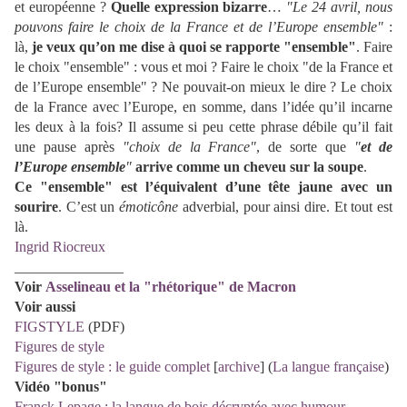
et européenne ?
Quelle expression bizarre
…
"Le 24 avril, nous
pouvons faire le choix de la France et de l’Europe ensemble"
:
là,
je veux qu’on me dise à quoi se rapporte "ensemble"
. Faire
le choix "ensemble" : vous et moi ? Faire le choix "de la France et
de l’Europe ensemble" ? Ne pouvait-on mieux le dire ? Le choix
de la France avec l’Europe, en somme, dans l’idée qu’il incarne
les deux à la fois? Il assume si peu cette phrase débile qu’il fait
une pause après
"choix de la France"
, de sorte que
"
et de
l’Europe ensemble
"
arrive comme un cheveu sur la soupe
.
Ce "ensemble" est l’équivalent d’une tête jaune avec un
sourire
. C’est un
émoticône
adverbial, pour ainsi dire. Et tout est
là.
Ingrid Riocreux
_______________
Voir
Asselineau et la "rhétorique" de Macron
Voir aussi
FIGSTYLE
(PDF)
Figures de style
Figures de style : le guide complet
[
archive
] (
La langue française
)
Vidéo "bonus"
Franck Lepage : la langue de bois décryptée avec humour