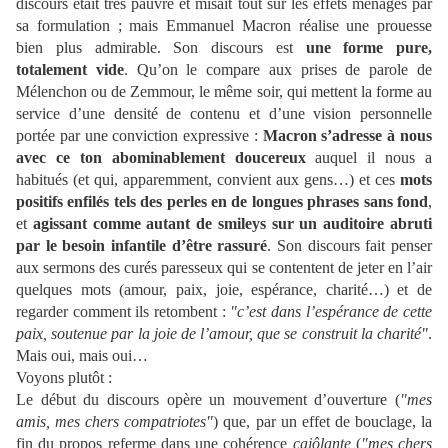
discours était très pauvre et misait tout sur les effets ménagés par
sa formulation ; mais Emmanuel Macron réalise une prouesse
bien plus admirable. Son discours est
une forme pure,
totalement vide
. Qu’on le compare aux prises de parole de
Mélenchon ou de Zemmour, le même soir, qui mettent la forme au
service d’une densité de contenu et d’une vision personnelle
portée par une conviction expressive :
Macron s’adresse à nous
avec ce ton abominablement doucereux
auquel il nous a
habitués (et qui, apparemment, convient aux gens…) et ces
mots
positifs enfilés tels des perles en de longues phrases sans fond
,
et
agissant comme autant de smileys sur un auditoire abruti
par le besoin infantile d’être rassuré
. Son discours fait penser
aux sermons des curés paresseux qui se contentent de jeter en l’air
quelques mots (amour, paix, joie, espérance, charité…) et de
regarder comment ils retombent :
"c’est dans l’espérance de cette
paix, soutenue par la joie de l’amour, que se construit la charité"
.
Mais oui, mais oui…
Voyons plutôt :
Le début du discours opère un mouvement d’ouverture (
"mes
amis, mes chers compatriotes"
) que, par un effet de bouclage, la
fin du propos referme dans une cohérence
cajôlante
(
"mes chers