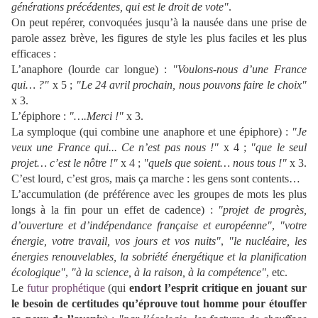
générations précédentes, qui est le droit de vote"
.
On peut repérer, convoquées jusqu’à la nausée dans une prise de
parole assez brève, les figures de style les plus faciles et les plus
efficaces :
L’anaphore (lourde car longue) :
"Voulons-nous d’une France
qui… ?"
x 5 ;
"Le 24 avril prochain, nous pouvons faire le choix"
x 3.
L’épiphore :
"….Merci !"
x 3.
La symploque (qui combine une anaphore et une épiphore) :
"Je
veux une France qui...
Ce n’est pas nous !"
x 4 ;
"que le seul
projet… c’est le nôtre !"
x 4 ;
"quels que soient… nous tous !"
x 3.
C’est lourd, c’est gros, mais ça marche : les gens sont contents…
L’accumulation (de préférence avec les groupes de mots les plus
longs à la fin pour un effet de cadence) :
"projet de progrès,
d’ouverture et d’indépendance française et européenne"
,
"votre
énergie, votre travail, vos jours et vos nuits"
,
"le nucléaire, les
énergies renouvelables, la sobriété énergétique et la planification
écologique"
,
"à la science, à la raison, à la compétence"
, etc.
Le
futur prophétique
(qui
endort l’esprit critique en jouant sur
le besoin de certitudes qu’éprouve tout homme pour étouffer