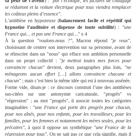
sa peur de l’avenir
) :
"par l’écologie, les factures de chauffage
se réduiront et la voiture électrique pour tous viendra remplacer
les coûteux pleins d’essence"
.
L’antithèse en hypozeuxe (
balancement facile et répétitif qui
hypnotise l’auditoire et dispense de toute subtilité
) :
"une
France qui… et pas une France qui…"
x 4
À la question
"voulons-nous ?"
, Macron répond
"je veux"
,
choisissant de centrer son intervention sur sa personne, avant de
se réinscrire dans un "nous" qui efface son ambition personnelle
dans un projet collectif :
"je mettrai toutes mes forces pour
convaincre chacun"
devient, deux paragraphes plus loin,
"ne
ménageons aucun effort
[…]
allons convaincre chacune et
chacun"
; mais c’est bien la même idée qui est à nouveau assénée.
Forme vide, disais-je : ce discours construit l’une des antithèses
sus-citées sur une antonymie caricaturale, "progrès" vs
"régression" ; au mot "progrès", il associe toutes les catégories
imaginables :
"une France qui porte des progrès pour chacun,
pour nos aînés, pour nos enfants, pour les travailleurs, pour les
familles, pour les femmes et notamment les mères seules, pour les
précaires"
, à quoi il oppose un synthétique
"une France de la
régression pour tous"
. On ne sait pas ce que cela signifie, mais il