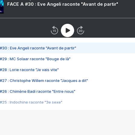
FACE A #30 : Eve Angeli raconte "Avant de partir"
#30 : Eve Angeli raconte "Avant de partir"
#29 : MC Solaar raconte "Bouge de là"
28 : Lorie raconte "Je vais vite"
#27 : Christophe Willem raconte "Jacques a dit"
#26 : Chimène Badi raconte "Entre nous"
#25 : Indochine raconte "3e sexe"
#24 : Zaho raconte "C'est chelou"
#23 : Patrick Bruel raconte "Au café des délices"
#22 : Kyo raconte "Le chemin"