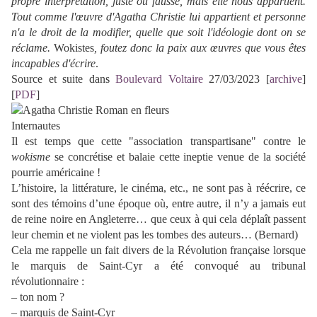
propre interprétation, juste où fausse, mais elle nous appartient.
Tout comme l'œuvre d'Agatha Christie lui appartient et personne
n'a le droit de la modifier, quelle que soit l'idéologie dont on se
réclame.
Wokistes
, foutez donc la paix aux œuvres que vous êtes
incapables d'écrire
.
Source et suite dans
Boulevard Voltaire
27/03/2023 [
archive
]
[
PDF
]
Internautes
Il est temps que cette "association transpartisane" contre le
wokisme
se concrétise et balaie cette ineptie venue de la société
pourrie américaine !
L’histoire, la littérature, le cinéma, etc., ne sont pas à réécrire, ce
sont des témoins d’une époque où, entre autre, il n’y a jamais eut
de reine noire en Angleterre… que ceux à qui cela déplaît passent
leur chemin et ne violent pas les tombes des auteurs… (Bernard)
Cela me rappelle un fait divers de la Révolution française lorsque
le marquis de Saint-Cyr a été convoqué au tribunal
révolutionnaire :
– ton nom ?
– marquis de Saint-Cyr