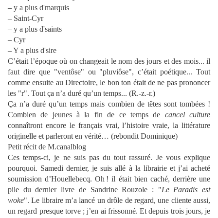
– y a plus d'marquis
– Saint-Cyr
– y a plus d'saints
– Cyr
– Y a plus d'sire
C’était l’époque où on changeait le nom des jours et des mois... il
faut dire que "ventôse" ou "pluviôse", c’était poétique... Tout
comme ensuite au Directoire, le bon ton était de ne pas prononcer
les "r". Tout ça n’a duré qu’un temps... (R.-z.-r.)
Ça n’a duré qu’un temps mais combien de têtes sont tombées !
Combien de jeunes à la fin de ce temps de
cancel culture
connaîtront encore le français vrai, l’histoire vraie, la littérature
originelle et parleront en vérité… (rebondit Dominique)
Petit récit de M.canalblog
Ces temps-ci, je ne suis pas du tout rassuré. Je vous explique
pourquoi. Samedi dernier, je suis allé à la librairie et j’ai acheté
soumission d’Houellebecq. Oh ! il était bien caché, derrière une
pile du dernier livre de Sandrine Rouzole : "
Le Paradis est
woke
". Le libraire m’a lancé un drôle de regard, une cliente aussi,
un regard presque torve ; j’en ai frissonné. Et depuis trois jours, je