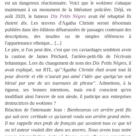
est un dangereux réactionnaire. Voici que le
wokisme
s'attaque
maintenant à un monument de la littérature policière. Déjà, en
août 2020, le fameux
Dix Petits Nègres
avait été rebaptisé
Ils
étaient dix
. Les œuvres d'Agatha Christie seront désormais
publiées dans des éditions débarrassées de passages contenant des
descriptions, des insultes ou de simples références à
l'appartenance ethnique... [...]
Le pire, si l'on peut dire, c'est que ces caviardages semblent avoir
la caution de James Prichard, l'arrière-petit-fils de l'écrivain
britannique. Lors du changement de nom des
Dix Petits Nègres
, il
avait expliqué, sur
RTL
, qu'
"Agatha Christie était avant tout là
pour divertir et elle n’aurait pas aimé l’idée que quelqu’un soit
blessé par une de ses tournures de phrase"
. Admettons, à la
rigueur, ses bonnes intentions, mais est-il conscient qu'en
modifiant ainsi l'œuvre de son aïeule, il participe aux entreprises
destructrices du
wokisme
?
Réaction de l'internaute Jean :
Bienheureux cet arrière petit fils
qui sait avec certitude ce qu'aurait voulu son arrière grand mère.
Il me rappelle mes profs de français qui savaient tous ce que tel
ou tel auteur voulait dire dans ses œuvres. Nous avons tous notre