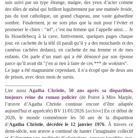
suis suivi par un type étrange, maigre, des yeux d’acier comme
des tôles de métal qui brillent lugubrement par une matinée froide,
pas du tout catholique, un grand chapeau, une vaste gabardine
sombre. Finalement, je ne sors plus que la nuit pour l’éviter et
promener le chien : "iel", c’est ma femme qui l’appelle ainsi… Je
lis Houellebecq à la cave, furtivement, quelques pages chaque
jour, en cachette de la télé (il paraît qu’il y a des mouchards et des
caméras cachées dedans), en cachette de ma femme et de mes
enfants. On parle d’un mari qui a été dénoncé par son épouse
parce qu’il avait dit "j’en ai rien à faire de ces *** de
wokistes
".
Le juge a été magnanime cependant, il n’a écopé que de deux ans
de prison, avec deux mois de sursis.
_______________
Lire aussi
Agatha Christie, 50 ans après sa disparition,
toujours reine du roman policier
(de Poirot à Miss Marple,
l’œuvre d’Agatha Christie continue encore d’être adaptée
aujourd'hui et appréciée) BV 11/01/2026 [
archive
] En ce début de
2026, le monde commémore les 50 ans de la disparition
d’
Agatha Christie
,
décédée le 12 janvier 1976
. À travers ce
demi-siècle, son œuvre a continué de hanter l’imaginaire collectif
et d’alimenter une multitude d’adaptations, preuves tangibles que,