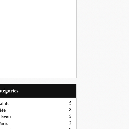
Catégories
5
aints
3
ête
3
iseau
2
aris