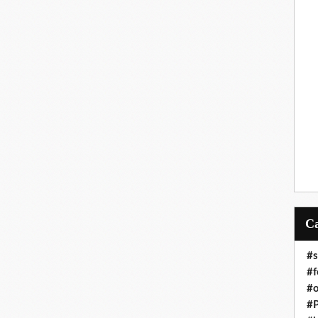
#s
#f
#o
#P