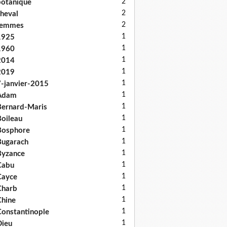
2
otanique
2
heval
2
femmes
1
1925
1
1960
1
2014
1
2019
1
-janvier-2015
1
Adam
1
ernard-Maris
1
oileau
1
Bosphore
1
ugarach
1
Byzance
1
Cabu
1
Cayce
1
Charb
1
hine
1
onstantinople
1
ieu