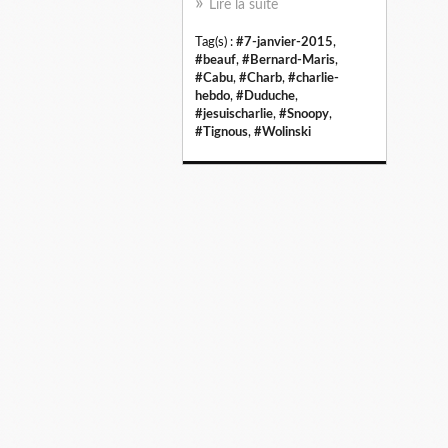
Lire la suite
Tag(s) :
#7-janvier-2015
,
#beauf
,
#Bernard-Maris
,
#Cabu
,
#Charb
,
#charlie-
hebdo
,
#Duduche
,
#jesuischarlie
,
#Snoopy
,
#Tignous
,
#Wolinski