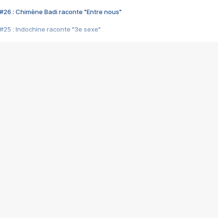
#26 : Chimène Badi raconte "Entre nous"
#25 : Indochine raconte "3e sexe"
#24 : Zaho raconte "C'est chelou"
#23 : Patrick Bruel raconte "Au café des délices"
#22 : Kyo raconte "Le chemin"
#21 : Nolwenn Leroy raconte "Cassé"
#20 : Patrick Hernandez raconte "Born to be alive"
#19 : Lorie raconte "Près de moi"
#18 : Michael Jones raconte "A nos actes manqués" (avec Jean-Jacque
#17 : Khaled raconte "Aïcha"
#16 : Corneille raconte "Parce qu'on vient de loin"
#15 : Indochine raconte "L'aventurier"