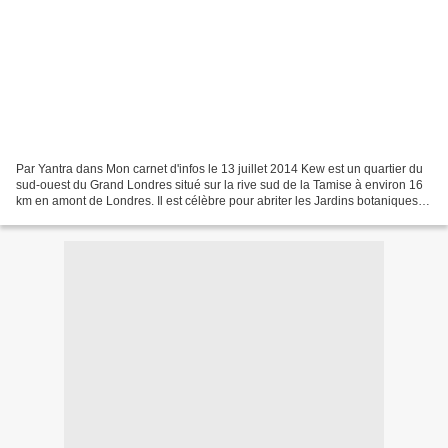
Par Yantra dans Mon carnet d'infos le 13 juillet 2014 Kew est un quartier du
sud-ouest du Grand Londres situé sur la rive sud de la Tamise à environ 16
km en amont de Londres. Il est célèbre pour abriter les Jardins botaniques
royaux (Kew Gardens), l’Observatoire...