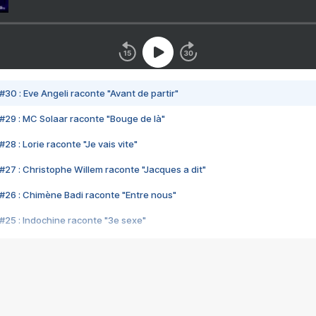
#30 : Eve Angeli raconte "Avant de partir"
#29 : MC Solaar raconte "Bouge de là"
28 : Lorie raconte "Je vais vite"
#27 : Christophe Willem raconte "Jacques a dit"
#26 : Chimène Badi raconte "Entre nous"
#25 : Indochine raconte "3e sexe"
#24 : Zaho raconte "C'est chelou"
#23 : Patrick Bruel raconte "Au café des délices"
#22 : Kyo raconte "Le chemin"