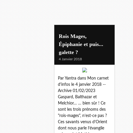
legende-doree
Rois Mages,
Épiphanie et puis...
galette ?
4 Janvier 2018
Par Yantra dans Mon carnet
d'infos le 4 janvier 2018 --
Archive 01/02/2023
Gaspard, Balthazar et
Melchior… … bien sûr ! Ce
sont les trois prénoms des
"rois-mages", n’est-ce pas ?
Ces savants venus d’Orient
dont nous parle l’évangile