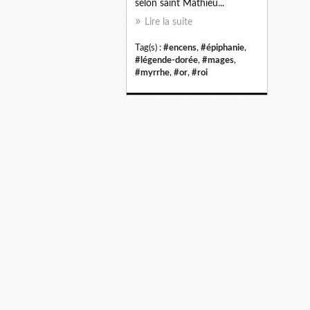
selon saint Mathieu...
Lire la suite
Tag(s) :
#encens
,
#épiphanie
,
#légende-dorée
,
#mages
,
#myrrhe
,
#or
,
#roi