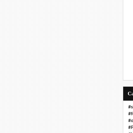
#s
#f
#o
#P