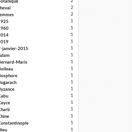
2
otanique
2
heval
2
femmes
1
1925
1
1960
1
2014
1
2019
1
-janvier-2015
1
Adam
1
ernard-Maris
1
oileau
1
Bosphore
1
ugarach
1
Byzance
1
Cabu
1
Cayce
1
Charb
1
hine
1
onstantinople
1
ieu