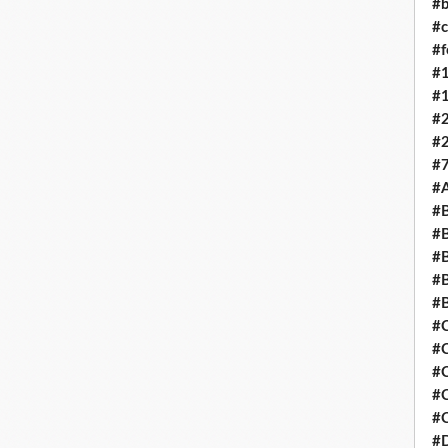
#b
#c
#
#
#
#
#
#7
#
#B
#B
#
#B
#
#
#
#
#C
#C
#D