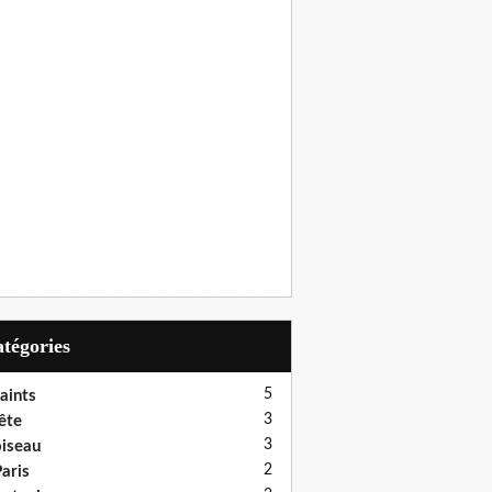
Catégories
5
aints
3
ête
3
iseau
2
aris