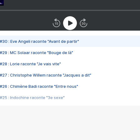
#30 : Eve Angeli raconte "Avant de partir"
#29 : MC Solaar raconte "Bouge de là"
28 : Lorie raconte "Je vais vite"
#27 : Christophe Willem raconte "Jacques a dit"
#26 : Chimène Badi raconte "Entre nous"
#25 : Indochine raconte "3e sexe"
#24 : Zaho raconte "C'est chelou"
#23 : Patrick Bruel raconte "Au café des délices"
#22 : Kyo raconte "Le chemin"