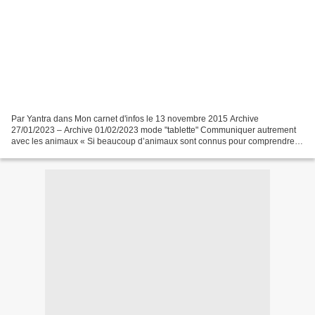
Par Yantra dans Mon carnet d'infos le 13 novembre 2015 Archive
27/01/2023 – Archive 01/02/2023 mode "tablette" Communiquer autrement
avec les animaux « Si beaucoup d’animaux sont connus pour comprendre
l’être humain, des hommes ont établi un langage bien...