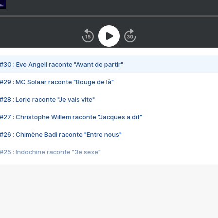
#30 : Eve Angeli raconte "Avant de partir"
#29 : MC Solaar raconte "Bouge de là"
28 : Lorie raconte "Je vais vite"
#27 : Christophe Willem raconte "Jacques a dit"
#26 : Chimène Badi raconte "Entre nous"
#25 : Indochine raconte "3e sexe"
#24 : Zaho raconte "C'est chelou"
#23 : Patrick Bruel raconte "Au café des délices"
#22 : Kyo raconte "Le chemin"