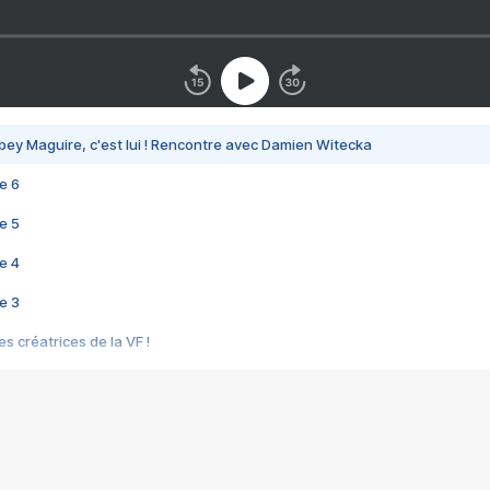
bey Maguire, c'est lui ! Rencontre avec Damien Witecka
e 6
e 5
e 4
e 3
s créatrices de la VF !
e 2
e 1
e Mektoub My Love arrive enfin ! Rencontre avec Shaïn Boumedine et Sal